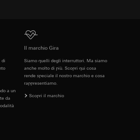
 delle mansioni
e ora della visita,
 delle
3000 W
 delle
16 A, max 140 µF
Download
sioni
Il marchio Gira
tore)
1380 W
sioni
 di
Siamo quelli degli interruttori. Ma siamo
Cod. art. 5033 00

2300 W
nto
anche molto di più. Scopri qui cosa
5038 00

5040 00
rende speciale il nostro marchio e cosa
2500 W
rappresentiamo.
andard, copia da
ZIP
, 9.23 MB
andard, copia da
a GDPR
ndo a un
tip. 400 W
a GDPR
Scopri il marchio
te da
odalità
mento
1200 VA
Download
1500 W
ioni per l'attivazione
Cod. art. 5023 00

 da parte del