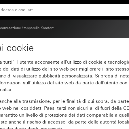
2 canali 16 A Komfort per KNX
mmutazione / tapparelle Komfort
i cookie
canali 16 A/attuatore ve
tutti", l'utente acconsente all'utilizzo di
cookie
e tecnologie
NX
e dei
dati di utilizzo del sito web
per
migliorare
il sito stesso
ine di visualizzare
pubblicità personalizzata
. Si prega di no
ormazioni sull'utilizzo del sito web da parte dell'utente con
alisi.
nche alla trasmissione, per le finalità di cui sopra, da part
to web
nei cosiddetti
Paesi terzi
non sicuri al di fuori della C
arantito un livello di protezione dei dati comparabile a quel
iste anche il rischio di accesso, da parte delle autorità locali
e dei diritti degli interessati.