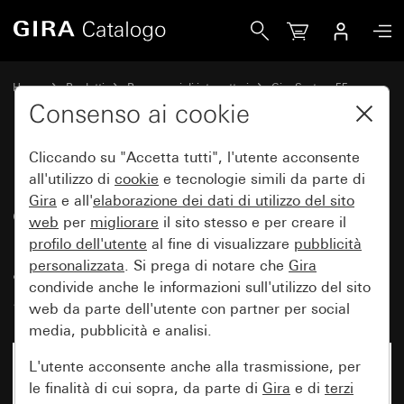
Gira Presa SCHUKO 16 A 250 V~con coperchio a cerniera e m
Home
Prodotti
Programmi di interruttori
Gira System 55
Prese
Consenso ai cookie
Cliccando su "Accetta tutti", l'utente acconsente
Presa SCHUKO 16 A 250 V~con
all'utilizzo di
cookie
e tecnologie simili da parte di
Gira
e all'
elaborazione dei
dati di utilizzo del sito
coperchio a cerniera e maggiore
web
per
migliorare
il sito stesso e per creare il
protezione contro i contatti
profilo dell'utente
al fine di visualizzare
pubblicità
accidentali (Safety Plus)
personalizzata
. Si prega di notare che
Gira
condivide anche le informazioni sull'utilizzo del sito
System 55
web da parte dell'utente con partner per social
media, pubblicità e analisi.
L'utente acconsente anche alla trasmissione, per
le finalità di cui sopra, da parte di
Gira
e di
terzi