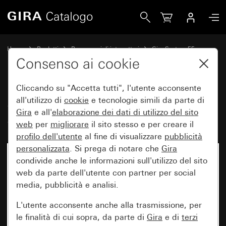
Gira Set di bilancieri 2 moduli Plus System 55
Home
Prodotti
Programmi di interruttori
Gira System 55
Set di bilancieri per sistemi bus
Consenso ai cookie
Cliccando su "Accetta tutti", l'utente acconsente
Set di bilancieri 2 moduli Plus
all'utilizzo di
cookie
e tecnologie simili da parte di
Gira
e all'
elaborazione dei
dati di utilizzo del sito
System 55
web
per
migliorare
il sito stesso e per creare il
profilo dell'utente
al fine di visualizzare
pubblicità
personalizzata
. Si prega di notare che
Gira
condivide anche le informazioni sull'utilizzo del sito
web da parte dell'utente con partner per social
media, pubblicità e analisi.
L'utente acconsente anche alla trasmissione, per
le finalità di cui sopra, da parte di
Gira
e di
terzi