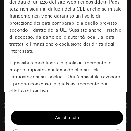
dei
dati di utilizzo del sito web
nei cosiddetti
Paesi
terzi
non sicuri al di fuori della CEE anche se in tale
frangente non viene garantito un livello di
protezione dei dati comparabile a quello previsto
secondo il diritto della UE. Sussiste anche il rischio
di accesso, da parte delle autorità locali, ai dati
trattati
e limitazione o esclusione dei diritti degli
interessati.
È possibile modificare in qualsiasi momento le
proprie impostazioni facendo clic sul link
"Impostazioni sui cookie". Qui è possibile revocare
il proprio consenso in qualsiasi momento con
effetto retroattivo.
Vai alla banca dati multimediale
Essenziali
Tutti i cookie necessari per poter mostrare la
Confronta articoli
pagina.