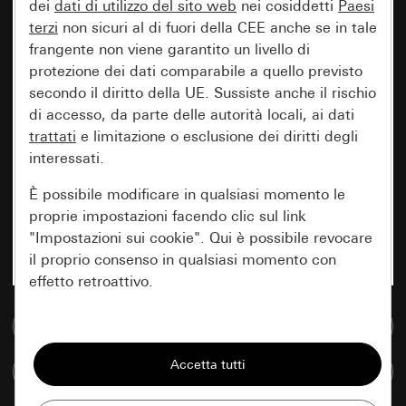
dei
dati di utilizzo del sito web
nei cosiddetti
Paesi
terzi
non sicuri al di fuori della CEE anche se in tale
frangente non viene garantito un livello di
protezione dei dati comparabile a quello previsto
secondo il diritto della UE. Sussiste anche il rischio
di accesso, da parte delle autorità locali, ai dati
trattati
e limitazione o esclusione dei diritti degli
interessati.
È possibile modificare in qualsiasi momento le
proprie impostazioni facendo clic sul link
"Impostazioni sui cookie". Qui è possibile revocare
il proprio consenso in qualsiasi momento con
effetto retroattivo.
Vai alla banca dati multimediale
Essenziali
Tutti i cookie necessari per poter mostrare la
Confronta articoli
pagina.