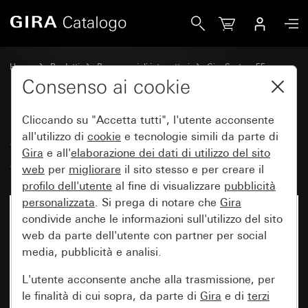
Gira Set di bilancieri 6 moduli (3+3) System 55
Home
Prodotti
Programmi di interruttori
Gira System 55
Set di bilancieri per sistemi bus
Consenso ai cookie
Cliccando su "Accetta tutti", l'utente acconsente
Set di bilancieri 6 moduli (3+3)
all'utilizzo di
cookie
e tecnologie simili da parte di
Gira
e all'
elaborazione dei
dati di utilizzo del sito
System 55
web
per
migliorare
il sito stesso e per creare il
profilo dell'utente
al fine di visualizzare
pubblicità
personalizzata
. Si prega di notare che
Gira
condivide anche le informazioni sull'utilizzo del sito
web da parte dell'utente con partner per social
media, pubblicità e analisi.
L'utente acconsente anche alla trasmissione, per
le finalità di cui sopra, da parte di
Gira
e di
terzi