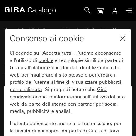
Gira Set di bilancieri 4 moduli (1+3) System 55
Home
Prodotti
Programmi di interruttori
Gira System 55
Set di bilancieri per sistemi bus
Consenso ai cookie
Cliccando su "Accetta tutti", l'utente acconsente
Set di bilancieri 4 moduli (1+3)
all'utilizzo di
cookie
e tecnologie simili da parte di
Gira
e all'
elaborazione dei
dati di utilizzo del sito
System 55
web
per
migliorare
il sito stesso e per creare il
profilo dell'utente
al fine di visualizzare
pubblicità
personalizzata
. Si prega di notare che
Gira
condivide anche le informazioni sull'utilizzo del sito
web da parte dell'utente con partner per social
media, pubblicità e analisi.
L'utente acconsente anche alla trasmissione, per
le finalità di cui sopra, da parte di
Gira
e di
terzi