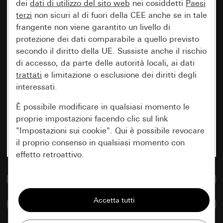
dei
dati di utilizzo del sito web
nei cosiddetti
Paesi
terzi
non sicuri al di fuori della CEE anche se in tale
frangente non viene garantito un livello di
protezione dei dati comparabile a quello previsto
secondo il diritto della UE. Sussiste anche il rischio
di accesso, da parte delle autorità locali, ai dati
trattati
e limitazione o esclusione dei diritti degli
interessati.
È possibile modificare in qualsiasi momento le
proprie impostazioni facendo clic sul link
"Impostazioni sui cookie". Qui è possibile revocare
il proprio consenso in qualsiasi momento con
effetto retroattivo.
Vai alla banca dati multimediale
Essenziali
Tutti i cookie necessari per poter mostrare la
Confronta articoli
pagina.