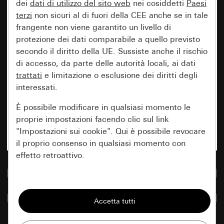
dei
dati di utilizzo del sito web
nei cosiddetti
Paesi
terzi
non sicuri al di fuori della CEE anche se in tale
frangente non viene garantito un livello di
protezione dei dati comparabile a quello previsto
secondo il diritto della UE. Sussiste anche il rischio
di accesso, da parte delle autorità locali, ai dati
trattati
e limitazione o esclusione dei diritti degli
interessati.
È possibile modificare in qualsiasi momento le
proprie impostazioni facendo clic sul link
"Impostazioni sui cookie". Qui è possibile revocare
il proprio consenso in qualsiasi momento con
effetto retroattivo.
Vai alla banca dati multimediale
Essenziali
Confronta articoli
Tutti i cookie necessari per poter mostrare la
pagina.