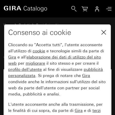
Gira Copertura per altoparlante porta
Home
Prodotti
Pezzi di ricambio
Protezione dall'acqua da incasso IP44 Gira TX_44
Consenso ai cookie
Sistema di citofonia
Cliccando su "Accetta tutti", l'utente acconsente
all'utilizzo di
cookie
e tecnologie simili da parte di
Copertura per altoparlante porta
Gira
e all'
elaborazione dei
dati di utilizzo del sito
web
per
migliorare
il sito stesso e per creare il
profilo dell'utente
al fine di visualizzare
pubblicità
personalizzata
. Si prega di notare che
Gira
condivide anche le informazioni sull'utilizzo del sito
web da parte dell'utente con partner per social
media, pubblicità e analisi.
L'utente acconsente anche alla trasmissione, per
le finalità di cui sopra, da parte di
Gira
e di
terzi