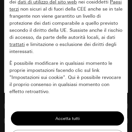
dei
dati di utilizzo del sito web
nei cosiddetti
Paesi
terzi
non sicuri al di fuori della CEE anche se in tale
frangente non viene garantito un livello di
protezione dei dati comparabile a quello previsto
secondo il diritto della UE. Sussiste anche il rischio
di accesso, da parte delle autorità locali, ai dati
trattati
e limitazione o esclusione dei diritti degli
interessati.
È possibile modificare in qualsiasi momento le
proprie impostazioni facendo clic sul link
"Impostazioni sui cookie". Qui è possibile revocare
il proprio consenso in qualsiasi momento con
effetto retroattivo.
Vai alla banca dati multimediale
Essenziali
Tutti i cookie necessari per poter mostrare la
Confronta articoli
pagina.