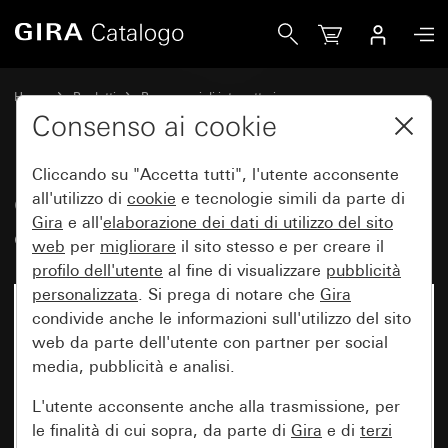
Gira Calotta terminale con scarico della trazione integrato
Home
Prodotti
Programmi di interruttori
Sopra intonaco e profilo 55
Gira Profilo 55
Consenso ai cookie
Cliccando su "Accetta tutti", l'utente acconsente
Calotta terminale con scarico
all'utilizzo di
cookie
e tecnologie simili da parte di
Gira
e all'
elaborazione dei
dati di utilizzo del sito
della trazione integrato
web
per
migliorare
il sito stesso e per creare il
profilo dell'utente
al fine di visualizzare
pubblicità
personalizzata
. Si prega di notare che
Gira
condivide anche le informazioni sull'utilizzo del sito
web da parte dell'utente con partner per social
media, pubblicità e analisi.
L'utente acconsente anche alla trasmissione, per
le finalità di cui sopra, da parte di
Gira
e di
terzi