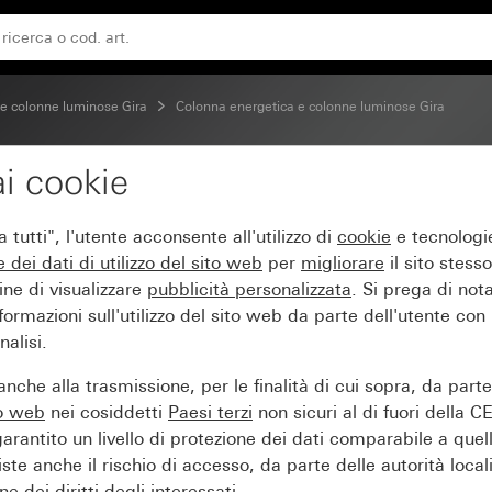
nità vuotealtezza 769 mm senza moduli
 e colonne luminose Gira
Colonna energetica e colonne luminose Gira
i cookie
ira con elemento lumin
tutti", l'utente acconsente all'utilizzo di
cookie
e tecnologie
 senza moduli
e dei
dati di utilizzo del sito web
per
migliorare
il sito stesso
ine di visualizzare
pubblicità personalizzata
. Si prega di no
ormazioni sull'utilizzo del sito web da parte dell'utente con
alisi.
nche alla trasmissione, per le finalità di cui sopra, da part
to web
nei cosiddetti
Paesi terzi
non sicuri al di fuori della C
arantito un livello di protezione dei dati comparabile a quel
iste anche il rischio di accesso, da parte delle autorità locali
e dei diritti degli interessati.