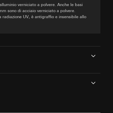
lluminio verniciato a polvere. Anche le basi
mm sono di acciaio verniciato a polvere.
e ora della visita,
 delle
radiazione UV, è antigraffio e insensibile allo
itivo terminale
 delle
 delle mansioni
sioni
sioni
zione di
andard, copia da
andard, copia da
a GDPR
a GDPR
 delle
rchio
IP44
sultati delle
PDF