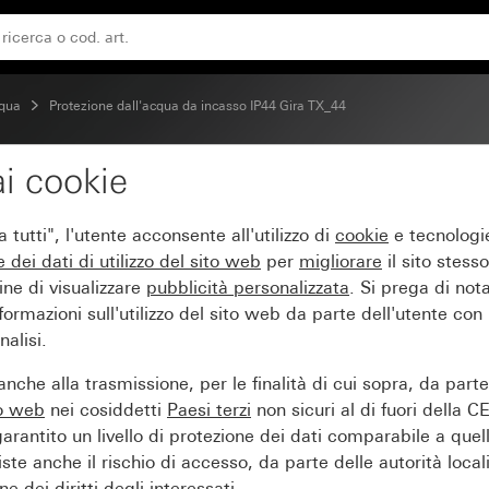
cqua
Protezione dall'acqua da incasso IP44 Gira TX_44
i cookie
no sopra intonaco 1 mod
tutti", l'utente acconsente all'utilizzo di
cookie
e tecnologie
e dei
dati di utilizzo del sito web
per
migliorare
il sito stesso
ine di visualizzare
pubblicità personalizzata
. Si prega di no
ormazioni sull'utilizzo del sito web da parte dell'utente con
alisi.
nche alla trasmissione, per le finalità di cui sopra, da part
to web
nei cosiddetti
Paesi terzi
non sicuri al di fuori della C
arantito un livello di protezione dei dati comparabile a quel
iste anche il rischio di accesso, da parte delle autorità locali
e dei diritti degli interessati.