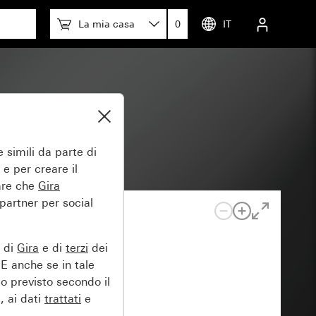
La mia casa
0
IT
ulo
 simili da parte di
 e per creare il
tare che
Gira
 partner per social
e di
Gira
e di
terzi
dei
EE anche se in tale
lo previsto secondo il
, ai dati
trattati
e