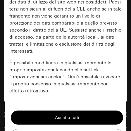
dei
dati di utilizzo del sito web
nei cosiddetti
Paesi
terzi
non sicuri al di fuori della CEE anche se in tale
frangente non viene garantito un livello di
protezione dei dati comparabile a quello previsto
secondo il diritto della UE. Sussiste anche il rischio
di accesso, da parte delle autorità locali, ai dati
trattati
e limitazione o esclusione dei diritti degli
interessati.
È possibile modificare in qualsiasi momento le
proprie impostazioni facendo clic sul link
"Impostazioni sui cookie". Qui è possibile revocare
il proprio consenso in qualsiasi momento con
effetto retroattivo.
Essenziali
Vai alla banca dati multimediale
Tutti i cookie necessari per poter mostrare la
pagina.
Confronta articoli