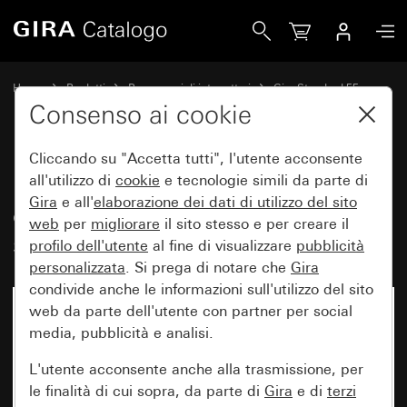
Gira Placca Gira Standard 55con campo per targhetta bianc
Home
Prodotti
Programmi di interruttori
Gira Standard 55
Placca Gira Standard 55con campo per targhetta
Consenso ai cookie
Cliccando su "Accetta tutti", l'utente acconsente
Placca Gira Standard 55con
all'utilizzo di
cookie
e tecnologie simili da parte di
Gira
e all'
elaborazione dei
dati di utilizzo del sito
campo per targhetta bianco puro
web
per
migliorare
il sito stesso e per creare il
satinato
profilo dell'utente
al fine di visualizzare
pubblicità
personalizzata
. Si prega di notare che
Gira
condivide anche le informazioni sull'utilizzo del sito
web da parte dell'utente con partner per social
media, pubblicità e analisi.
L'utente acconsente anche alla trasmissione, per
le finalità di cui sopra, da parte di
Gira
e di
terzi