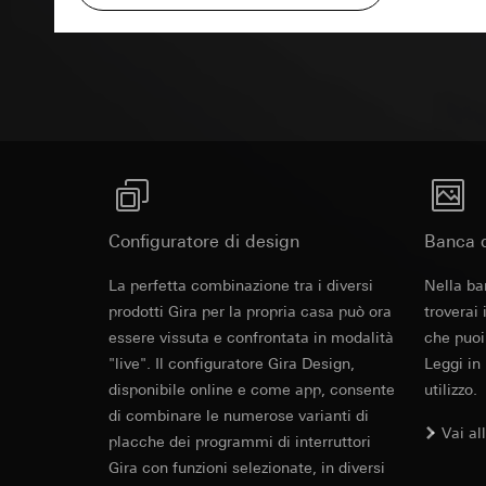
campagne
Base giuridica e int
Testo di rich
Destinatari:
Reparti
Categorie di dati pe
Utilizzo del serv
Trasferimento verso
informazioni sull'ap
telecomunicazion
Durata dei cookie:
Base giuridica e int
Trattamento succe
Utilizzo del serv
Destinatari:
telecomunicazion
Reparti interni,
Trattamento succe
Google Ireland L
Destinatari:
Per informazioni 
Reparti interni,
https://business.
Pinterest, Inc. (
Configuratore di design
Banca d
Trasferimento verso
Trasferimento verso
Paese terzo: US
Revit File p
La perfetta combinazione tra i diversi
Paese terzo: US
Nella ba
Decisione di ade
Decisione di ade
prodotti Gira per la propria casa può ora
troverai
richiedere in bas
richiedere in bas
essere vissuta e confrontata in modalità
che puoi
Durata dei cookie:
"live". Il configuratore Gira Design,
Leggi in
Durata dei cookie:
disponibile online e come app, consente
utilizzo.
Vimeo
LinkedIn Ins
di combinare le numerose varianti di
Finalità del trattam
Vai al
placche dei programmi di interruttori
Finalità del trattam
Categorie di dati pe
Gira con funzioni selezionate, in diversi
di inserzioni pubbli
Sito del cliente 