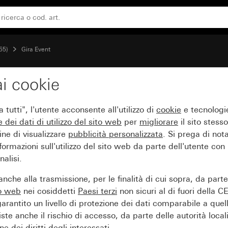
acite
55)
Gira Event
i cookie
tracite con placca inter
tutti", l'utente acconsente all'utilizzo di
cookie
e tecnologie
e dei
dati di utilizzo del sito web
per
migliorare
il sito stesso
ine di visualizzare
pubblicità personalizzata
. Si prega di no
ormazioni sull'utilizzo del sito web da parte dell'utente con
alisi.
nche alla trasmissione, per le finalità di cui sopra, da part
to web
nei cosiddetti
Paesi terzi
non sicuri al di fuori della C
arantito un livello di protezione dei dati comparabile a quel
iste anche il rischio di accesso, da parte delle autorità locali
e dei diritti degli interessati.