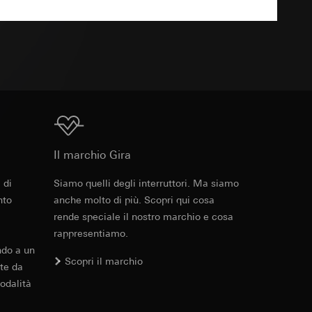
 delle mansioni
e ora della visita,
TXT
 delle
 delle
sioni
Download
sioni
Il marchio Gira
 di
Siamo quelli degli interruttori. Ma siamo
Cod. art. 100208
andard, copia da
andard, copia da
nto
anche molto di più. Scopri qui cosa
a GDPR
a GDPR
rende speciale il nostro marchio e cosa
RFA
, 396 KB
rappresentiamo.
ndo a un
Scopri il marchio
te da
odalità
ioni per l'attivazione
Download
 da parte del