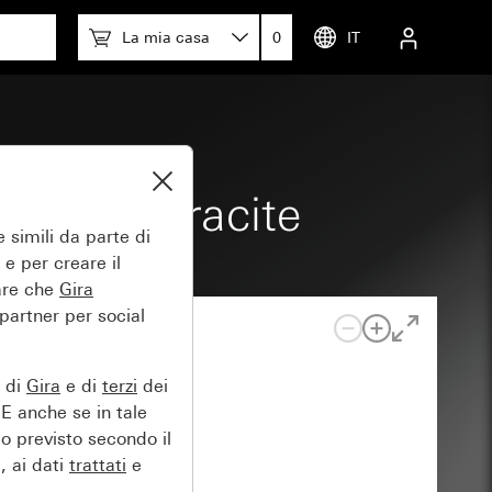
La mia casa
0
IT
media antracite
 simili da parte di
 e per creare il
tare che
Gira
 partner per social
e di
Gira
e di
terzi
dei
EE anche se in tale
lo previsto secondo il
, ai dati
trattati
e