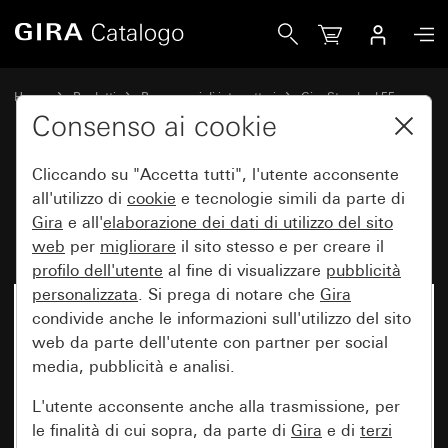
Gira Placca Gira Standard 55 bianco puro satinato
Home
Prodotti
Programmi di interruttori
Gira Standard 55
Placca Gira Standard 55
Consenso ai cookie
Cliccando su "Accetta tutti", l'utente acconsente
Placca Gira Standard 55 bianco
all'utilizzo di
cookie
e tecnologie simili da parte di
Gira
e all'
elaborazione dei
dati di utilizzo del sito
puro satinato
web
per
migliorare
il sito stesso e per creare il
profilo dell'utente
al fine di visualizzare
pubblicità
personalizzata
. Si prega di notare che
Gira
condivide anche le informazioni sull'utilizzo del sito
web da parte dell'utente con partner per social
media, pubblicità e analisi.
L'utente acconsente anche alla trasmissione, per
le finalità di cui sopra, da parte di
Gira
e di
terzi