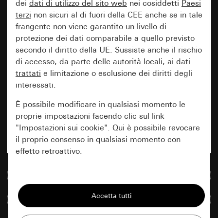
dei
dati di utilizzo del sito web
nei cosiddetti
Paesi
terzi
non sicuri al di fuori della CEE anche se in tale
frangente non viene garantito un livello di
protezione dei dati comparabile a quello previsto
secondo il diritto della UE. Sussiste anche il rischio
di accesso, da parte delle autorità locali, ai dati
trattati
e limitazione o esclusione dei diritti degli
interessati.
È possibile modificare in qualsiasi momento le
proprie impostazioni facendo clic sul link
"Impostazioni sui cookie". Qui è possibile revocare
il proprio consenso in qualsiasi momento con
effetto retroattivo.
Vai alla banca dati multimediale
Essenziali
Tutti i cookie necessari per poter mostrare la
Confronta articoli
pagina.