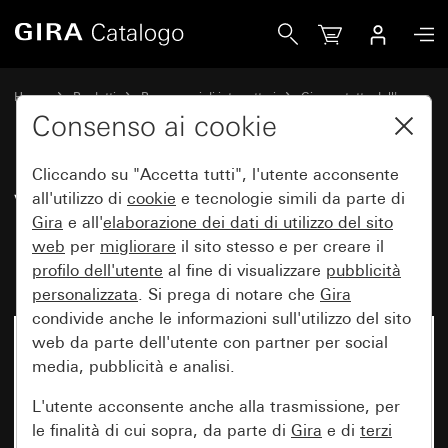
Gira Vecchio - Bilanciere per interruttore di controllo a puls
Home
Prodotti
Programmi di interruttori
Gira protetto dall'acqua
Protezione dall'acqua da incasso IP44 Gira TX_44
Consenso ai cookie
Cliccando su "Accetta tutti", l'utente acconsente
Vecchio - Bilanciere per
all'utilizzo di
cookie
e tecnologie simili da parte di
Gira
e all'
elaborazione dei
dati di utilizzo del sito
interruttore di controllo a
web
per
migliorare
il sito stesso e per creare il
pulsante
profilo dell'utente
al fine di visualizzare
pubblicità
personalizzata
. Si prega di notare che
Gira
condivide anche le informazioni sull'utilizzo del sito
web da parte dell'utente con partner per social
media, pubblicità e analisi.
L'utente acconsente anche alla trasmissione, per
le finalità di cui sopra, da parte di
Gira
e di
terzi