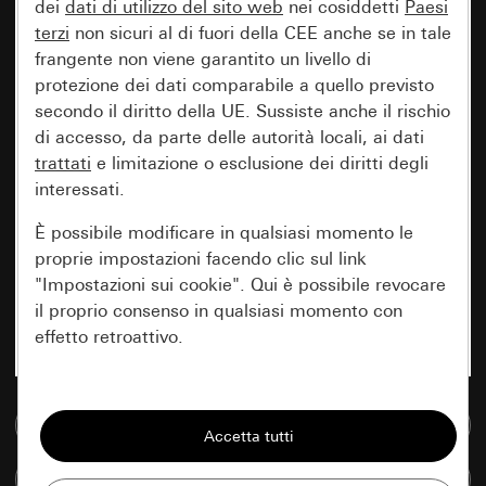
dei
dati di utilizzo del sito web
nei cosiddetti
Paesi
terzi
non sicuri al di fuori della CEE anche se in tale
frangente non viene garantito un livello di
protezione dei dati comparabile a quello previsto
secondo il diritto della UE. Sussiste anche il rischio
di accesso, da parte delle autorità locali, ai dati
trattati
e limitazione o esclusione dei diritti degli
interessati.
È possibile modificare in qualsiasi momento le
proprie impostazioni facendo clic sul link
"Impostazioni sui cookie". Qui è possibile revocare
il proprio consenso in qualsiasi momento con
effetto retroattivo.
Essenziali
Vai alla banca dati multimediale
Tutti i cookie necessari per poter mostrare la
pagina.
Confronta articoli