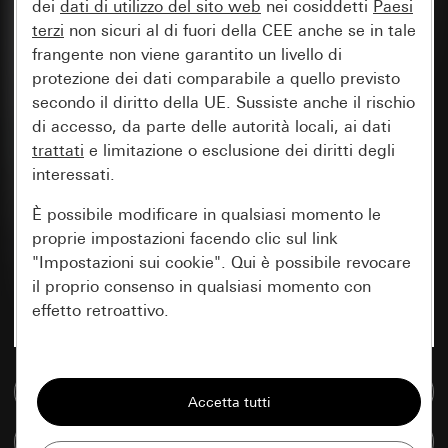
dei
dati di utilizzo del sito web
nei cosiddetti
Paesi
terzi
non sicuri al di fuori della CEE anche se in tale
frangente non viene garantito un livello di
protezione dei dati comparabile a quello previsto
secondo il diritto della UE. Sussiste anche il rischio
di accesso, da parte delle autorità locali, ai dati
trattati
e limitazione o esclusione dei diritti degli
interessati.
È possibile modificare in qualsiasi momento le
proprie impostazioni facendo clic sul link
"Impostazioni sui cookie". Qui è possibile revocare
il proprio consenso in qualsiasi momento con
effetto retroattivo.
Essenziali
Vai alla banca dati multimediale
Tutti i cookie necessari per poter mostrare la
pagina.
Confronta articoli