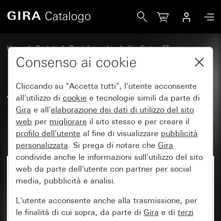
Gira Vecchio - Bilanciere per interruttore di controllo a puls
Home
Prodotti
Pezzi di ricambio
Gira System 55
Comando a interruttore e a pulsante
Consenso ai cookie
Cliccando su "Accetta tutti", l'utente acconsente
Vecchio - Bilanciere per
all'utilizzo di
cookie
e tecnologie simili da parte di
Gira
e all'
elaborazione dei
dati di utilizzo del sito
interruttore di controllo a
web
per
migliorare
il sito stesso e per creare il
pulsante
profilo dell'utente
al fine di visualizzare
pubblicità
personalizzata
. Si prega di notare che
Gira
condivide anche le informazioni sull'utilizzo del sito
web da parte dell'utente con partner per social
media, pubblicità e analisi.
L'utente acconsente anche alla trasmissione, per
le finalità di cui sopra, da parte di
Gira
e di
terzi