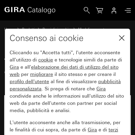
Gira Vecchio - Bilanciere con finestra di controllo e scritta 
Home
Prodotti
Pezzi di ricambio
Moduli e coperture
Comando a interruttore e a pulsante
Consenso ai cookie
Cliccando su "Accetta tutti", l'utente acconsente
Vecchio - Bilanciere con finestra
all'utilizzo di
cookie
e tecnologie simili da parte di
Gira
e all'
elaborazione dei
dati di utilizzo del sito
di controllo e scritta in rilievo
web
per
migliorare
il sito stesso e per creare il
“Heizung Ein/Aus”
profilo dell'utente
al fine di visualizzare
pubblicità
personalizzata
. Si prega di notare che
Gira
condivide anche le informazioni sull'utilizzo del sito
web da parte dell'utente con partner per social
media, pubblicità e analisi.
L'utente acconsente anche alla trasmissione, per
le finalità di cui sopra, da parte di
Gira
e di
terzi