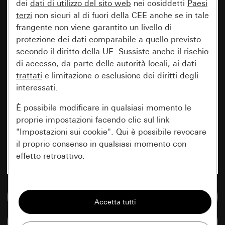
dei
dati di utilizzo del sito web
nei cosiddetti
Paesi
terzi
non sicuri al di fuori della CEE anche se in tale
frangente non viene garantito un livello di
protezione dei dati comparabile a quello previsto
secondo il diritto della UE. Sussiste anche il rischio
di accesso, da parte delle autorità locali, ai dati
trattati
e limitazione o esclusione dei diritti degli
interessati.
È possibile modificare in qualsiasi momento le
proprie impostazioni facendo clic sul link
"Impostazioni sui cookie". Qui è possibile revocare
il proprio consenso in qualsiasi momento con
effetto retroattivo.
Essenziali
Vai alla banca dati multimediale
Tutti i cookie necessari per poter mostrare la
pagina.
Confronta articoli