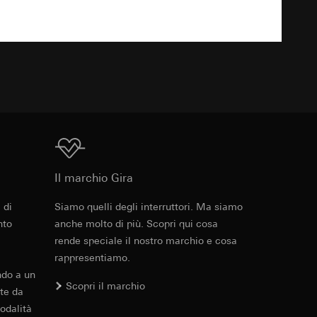
errer e timestamp
to web da parte del
 delle
TXT
web in questione,
 delle
sioni
aesi terzi. Per
Download
imanda qui alla
Il marchio Gira
andard, copia da
 di
Siamo quelli degli interruttori. Ma siamo
a GDPR
nto
anche molto di più. Scopri qui cosa
rende speciale il nostro marchio e cosa
sultati delle
rappresentiamo.
web, piattaforme di
 delle campagne
ndo a un
mica delle pagine
Scopri il marchio
te da
 Vediamo dove
e ora della visita,
odalità