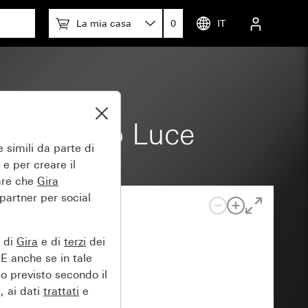
La mia casa
0
IT
o e simbolo Luce
 simili da parte di
 e per creare il
tare che
Gira
 partner per social
e di
Gira
e di
terzi
dei
EE anche se in tale
lo previsto secondo il
, ai dati
trattati
e