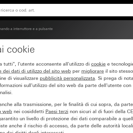
o Luce
ando a interruttore e a pulsante
i cookie
con finestra di controll
tutti", l'utente acconsente all'utilizzo di
cookie
e tecnologie
e dei
dati di utilizzo del sito web
per
migliorare
il sito stesso
ine di visualizzare
pubblicità personalizzata
. Si prega di no
ormazioni sull'utilizzo del sito web da parte dell'utente con
alisi.
nche alla trasmissione, per le finalità di cui sopra, da part
to web
nei cosiddetti
Paesi terzi
non sicuri al di fuori della C
arantito un livello di protezione dei dati comparabile a quel
iste anche il rischio di accesso, da parte delle autorità locali
e dei diritti degli interessati.