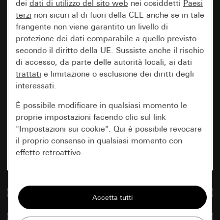
dei
dati di utilizzo del sito web
nei cosiddetti
Paesi
terzi
non sicuri al di fuori della CEE anche se in tale
frangente non viene garantito un livello di
protezione dei dati comparabile a quello previsto
secondo il diritto della UE. Sussiste anche il rischio
di accesso, da parte delle autorità locali, ai dati
trattati
e limitazione o esclusione dei diritti degli
interessati.
È possibile modificare in qualsiasi momento le
proprie impostazioni facendo clic sul link
"Impostazioni sui cookie". Qui è possibile revocare
il proprio consenso in qualsiasi momento con
effetto retroattivo.
Essenziali
Vai alla banca dati multimediale
Tutti i cookie necessari per poter mostrare la
pagina.
Confronta articoli