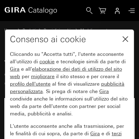
Gira Vecchio - Bilanciere con simbolo e campo per targhet
Home
Prodotti
Pezzi di ricambio
Moduli e coperture
Comando a interruttore e a pulsante
Consenso ai cookie
Cliccando su "Accetta tutti", l'utente acconsente
Vecchio - Bilanciere con simbolo
all'utilizzo di
cookie
e tecnologie simili da parte di
Gira
e all'
elaborazione dei
dati di utilizzo del sito
e campo per targhetta
web
per
migliorare
il sito stesso e per creare il
Campanello
profilo dell'utente
al fine di visualizzare
pubblicità
personalizzata
. Si prega di notare che
Gira
condivide anche le informazioni sull'utilizzo del sito
web da parte dell'utente con partner per social
media, pubblicità e analisi.
L'utente acconsente anche alla trasmissione, per
le finalità di cui sopra, da parte di
Gira
e di
terzi