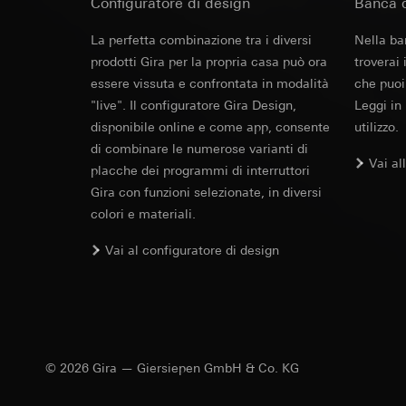
Configuratore di design
campagne
Banca d
Base giuridica e int
Destinatari:
Reparti
Categorie di dati pe
Utilizzo del serv
La perfetta combinazione tra i diversi
Trasferimento verso
Nella ba
informazioni sull'ap
telecomunicazion
Durata dei cookie:
prodotti Gira per la propria casa può ora
Base giuridica e int
troverai
Trattamento succe
Utilizzo del serv
essere vissuta e confrontata in modalità
che puoi
Destinatari:
telecomunicazion
"live". Il configuratore Gira Design,
Leggi in
Reparti interni,
Trattamento succe
disponibile online e come app, consente
utilizzo.
Google Ireland L
di combinare le numerose varianti di
Destinatari:
Per informazioni 
Vai al
Reparti interni,
placche dei programmi di interruttori
https://business.
Pinterest, Inc. (
Gira con funzioni selezionate, in diversi
Trasferimento verso
colori e materiali.
Trasferimento verso
Paese terzo: US
Paese terzo: US
Decisione di ade
Vai al configuratore di design
Decisione di ade
richiedere in bas
richiedere in bas
Durata dei cookie:
Durata dei cookie:
Vimeo
LinkedIn Ins
Finalità del trattam
© 2026 Gira — Giersiepen GmbH & Co. KG
Finalità del trattam
Categorie di dati pe
di inserzioni pubbli
Sito del cliente 