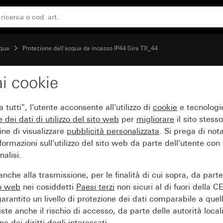
cqua
Protezione dall'acqua da incasso IP44 Gira TX_44
i cookie
on coperchio a cerniera
tutti", l'utente acconsente all'utilizzo di
cookie
e tecnologie
e dei
dati di utilizzo del sito web
per
migliorare
il sito stesso
ine di visualizzare
pubblicità personalizzata
. Si prega di no
ormazioni sull'utilizzo del sito web da parte dell'utente con
alisi.
nche alla trasmissione, per le finalità di cui sopra, da part
to web
nei cosiddetti
Paesi terzi
non sicuri al di fuori della C
arantito un livello di protezione dei dati comparabile a quel
iste anche il rischio di accesso, da parte delle autorità locali
e dei diritti degli interessati.