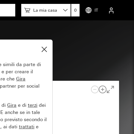
La mia casa
0
IT
 simili da parte di
 e per creare il
tare che
Gira
 partner per social
e di
Gira
e di
terzi
dei
EE anche se in tale
lo previsto secondo il
, ai dati
trattati
e