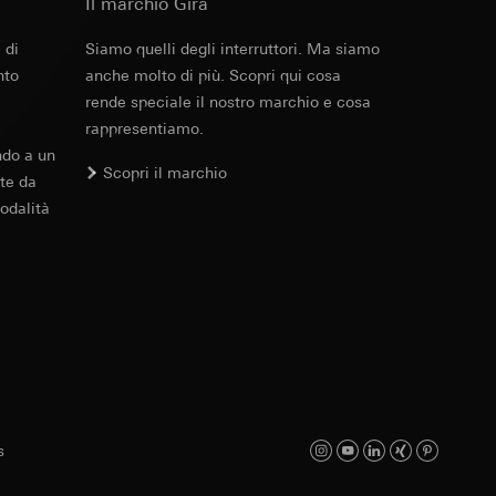
Il marchio Gira
 delle mansioni
e ora della visita,
 delle
 di
Siamo quelli degli interruttori. Ma siamo
nto
anche molto di più. Scopri qui cosa
 delle
rende speciale il nostro marchio e cosa
rappresentiamo.
sioni
ndo a un
Scopri il marchio
te da
sioni
odalità
andard, copia da
andard, copia da
a GDPR
a GDPR
s
ioni per l'attivazione
 da parte del