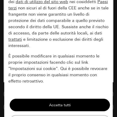
dei
dati di utilizzo del sito web
nei cosiddetti
Paesi
terzi
non sicuri al di fuori della CEE anche se in tale
frangente non viene garantito un livello di
protezione dei dati comparabile a quello previsto
secondo il diritto della UE. Sussiste anche il rischio
di accesso, da parte delle autorità locali, ai dati
trattati
e limitazione o esclusione dei diritti degli
interessati.
È possibile modificare in qualsiasi momento le
proprie impostazioni facendo clic sul link
"Impostazioni sui cookie". Qui è possibile revocare
il proprio consenso in qualsiasi momento con
effetto retroattivo.
Vai alla banca dati multimediale
Essenziali
Tutti i cookie necessari per poter mostrare la
Confronta articoli
pagina.