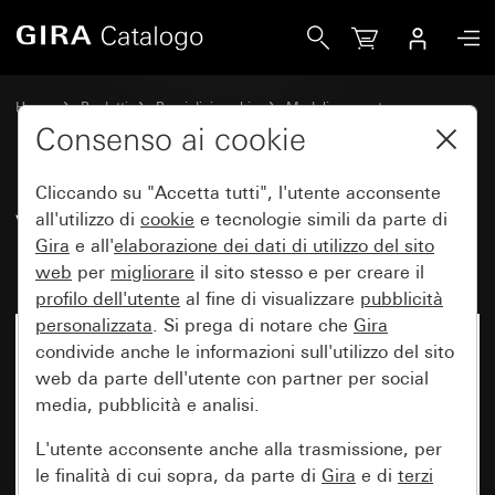
Gira Vecchio - Bilanciere con simbolo Porta
Home
Prodotti
Pezzi di ricambio
Moduli e coperture
Comando a interruttore e a pulsante
Consenso ai cookie
Cliccando su "Accetta tutti", l'utente acconsente
Vecchio - Bilanciere con simbolo
all'utilizzo di
cookie
e tecnologie simili da parte di
Gira
e all'
elaborazione dei
dati di utilizzo del sito
Porta
web
per
migliorare
il sito stesso e per creare il
profilo dell'utente
al fine di visualizzare
pubblicità
personalizzata
. Si prega di notare che
Gira
condivide anche le informazioni sull'utilizzo del sito
web da parte dell'utente con partner per social
media, pubblicità e analisi.
L'utente acconsente anche alla trasmissione, per
le finalità di cui sopra, da parte di
Gira
e di
terzi