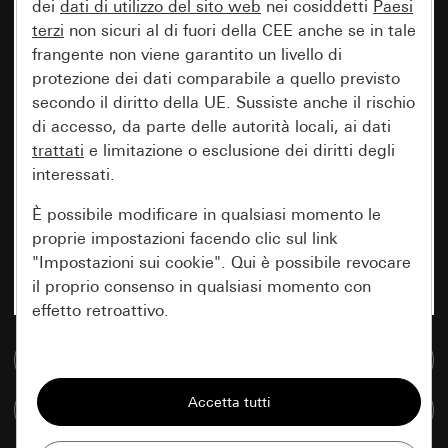
dei
dati di utilizzo del sito web
nei cosiddetti
Paesi
terzi
non sicuri al di fuori della CEE anche se in tale
frangente non viene garantito un livello di
protezione dei dati comparabile a quello previsto
secondo il diritto della UE. Sussiste anche il rischio
di accesso, da parte delle autorità locali, ai dati
trattati
e limitazione o esclusione dei diritti degli
interessati.
È possibile modificare in qualsiasi momento le
proprie impostazioni facendo clic sul link
"Impostazioni sui cookie". Qui è possibile revocare
il proprio consenso in qualsiasi momento con
effetto retroattivo.
Vai alla banca dati multimediale
Essenziali
Tutti i cookie necessari per poter mostrare la
Confronta articoli
pagina.