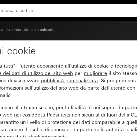
ando a interruttore e a pulsante
i cookie
 con simbolo Luce
tutti", l'utente acconsente all'utilizzo di
cookie
e tecnologie
e dei
dati di utilizzo del sito web
per
migliorare
il sito stesso
ine di visualizzare
pubblicità personalizzata
. Si prega di no
ormazioni sull'utilizzo del sito web da parte dell'utente con
alisi.
nche alla trasmissione, per le finalità di cui sopra, da part
to web
nei cosiddetti
Paesi terzi
non sicuri al di fuori della C
arantito un livello di protezione dei dati comparabile a quel
iste anche il rischio di accesso, da parte delle autorità locali
e dei diritti degli interessati.