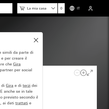
La mia casa
0
IT
 simili da parte di
 e per creare il
tare che
Gira
 partner per social
e di
Gira
e di
terzi
dei
EE anche se in tale
lo previsto secondo il
, ai dati
trattati
e