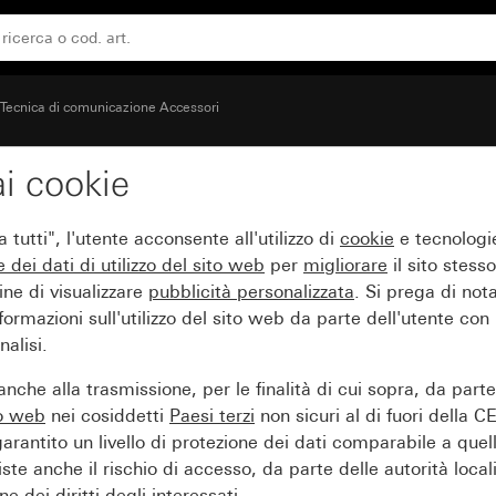
hi con copertura (50 x 50 mm)
Tecnica di comunicazione Accessori
i cookie
on apertura rotonda per
tutti", l'utente acconsente all'utilizzo di
cookie
e tecnologie
mm)
e dei
dati di utilizzo del sito web
per
migliorare
il sito stesso
ine di visualizzare
pubblicità personalizzata
. Si prega di no
ormazioni sull'utilizzo del sito web da parte dell'utente con
alisi.
nche alla trasmissione, per le finalità di cui sopra, da part
to web
nei cosiddetti
Paesi terzi
non sicuri al di fuori della C
arantito un livello di protezione dei dati comparabile a quel
iste anche il rischio di accesso, da parte delle autorità locali
e dei diritti degli interessati.