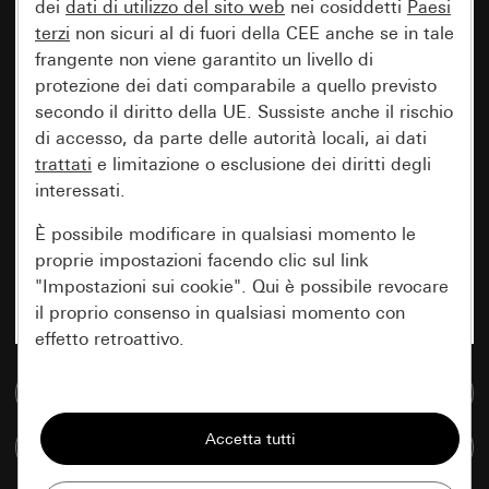
dei
dati di utilizzo del sito web
nei cosiddetti
Paesi
terzi
non sicuri al di fuori della CEE anche se in tale
frangente non viene garantito un livello di
protezione dei dati comparabile a quello previsto
secondo il diritto della UE. Sussiste anche il rischio
di accesso, da parte delle autorità locali, ai dati
trattati
e limitazione o esclusione dei diritti degli
interessati.
È possibile modificare in qualsiasi momento le
proprie impostazioni facendo clic sul link
"Impostazioni sui cookie". Qui è possibile revocare
il proprio consenso in qualsiasi momento con
effetto retroattivo.
Vai alla banca dati multimediale
Essenziali
Tutti i cookie necessari per poter mostrare la
Confronta articoli
pagina.