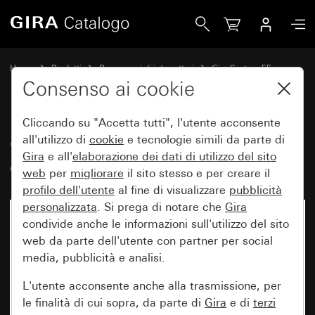
Gira Copertura per scatola di collegamento TDO (solo Austr
Home
Prodotti
Programmi di interruttori
Gira System 55
Tecnica di comunicazione Telecomunicazioni
Consenso ai cookie
Cliccando su "Accetta tutti", l'utente acconsente
Copertura per scatola di
all'utilizzo di
cookie
e tecnologie simili da parte di
Gira
e all'
elaborazione dei
dati di utilizzo del sito
collegamento TDO (solo Austria)
web
per
migliorare
il sito stesso e per creare il
profilo dell'utente
al fine di visualizzare
pubblicità
personalizzata
. Si prega di notare che
Gira
condivide anche le informazioni sull'utilizzo del sito
web da parte dell'utente con partner per social
media, pubblicità e analisi.
L'utente acconsente anche alla trasmissione, per
le finalità di cui sopra, da parte di
Gira
e di
terzi