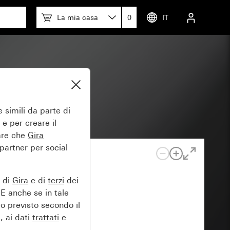
La mia casa
0
IT
ciato)
 simili da parte di
 e per creare il
tare che
Gira
 partner per social
e di
Gira
e di
terzi
dei
EE anche se in tale
lo previsto secondo il
, ai dati
trattati
e