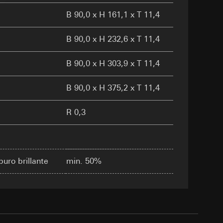
B 90,0 x H 161,1 x T 11,4
e ora della visita,
 delle
B 90,0 x H 232,6 x T 11,4
itivo terminale
 delle
B 90,0 x H 303,9 x T 11,4
 delle mansioni
sioni
B 90,0 x H 375,2 x T 11,4
sioni
R 0,3
zione di
andard, copia da
andard, copia da
a GDPR
a GDPR
puro brillante
min. 50%
 delle
sultati delle