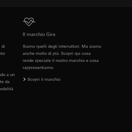
errer e timestamp
to web da parte del
 delle
web in questione,
Download
Il marchio Gira
 delle
sioni
 di
Siamo quelli degli interruttori. Ma siamo
PDF
, 600.29 KB
nto
anche molto di più. Scopri qui cosa
aesi terzi. Per
rende speciale il nostro marchio e cosa
imanda qui alla
rappresentiamo.
ndo a un
Scopri il marchio
andard, copia da
te da
a GDPR
odalità
Download
sultati delle
web, piattaforme di
 delle campagne
mica delle pagine
 Vediamo dove
e ora della visita,