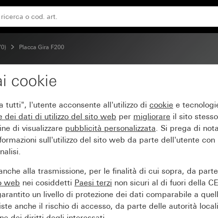
70)
Placca Gira F200
i cookie
co puro satinato (verni
tutti", l'utente acconsente all'utilizzo di
cookie
e tecnologie
e dei
dati di utilizzo del sito web
per
migliorare
il sito stesso
ine di visualizzare
pubblicità personalizzata
. Si prega di no
ormazioni sull'utilizzo del sito web da parte dell'utente con
alisi.
nche alla trasmissione, per le finalità di cui sopra, da part
to web
nei cosiddetti
Paesi terzi
non sicuri al di fuori della C
arantito un livello di protezione dei dati comparabile a quel
iste anche il rischio di accesso, da parte delle autorità locali
e dei diritti degli interessati.