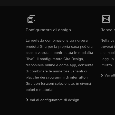
Categorie di dati pe
visitatore, movi
Base giuridica e int
Sito del cliente
Utilizzo del serv
visitatore, movim
telecomunicazion
indirizzo Intern
Trattamento succe
Base giuridica e int
Configuratore di design
Banca d
Destinatari:
Utilizzo del serv
Cover frame
Reparti interni,
telecomunicazion
La perfetta combinazione tra i diversi
Nella ba
LinkedIn Irelan
Trattamento succe
prodotti Gira per la propria casa può ora
troverai
Trasferimento verso
essere vissuta e confrontata in modalità
Destinatari:
che puoi
Vimeo,
Cleaning and care
quanto riguarda la t
Trasferimento verso
"live". Il configuratore Gira Design,
Leggi in
rispettiva Informati
Paese terzo: US
disponibile online e come app, consente
utilizzo.
Durata dei cookie:
Decisione di ade
di combinare le numerose varianti di
Vai al
richiedere in bas
placche dei programmi di interruttori
Google Ads (
Durata dei cookie:
Gira con funzioni selezionate, in diversi
Finalità del trattam
colori e materiali.
campagne. Google Ads
Hotjar
social media, risult
Vai al configuratore di design
Finalità del trattam
pubblicitarie.
selezionate. Questo
Categorie di dati pe
cliccano, quanto sc