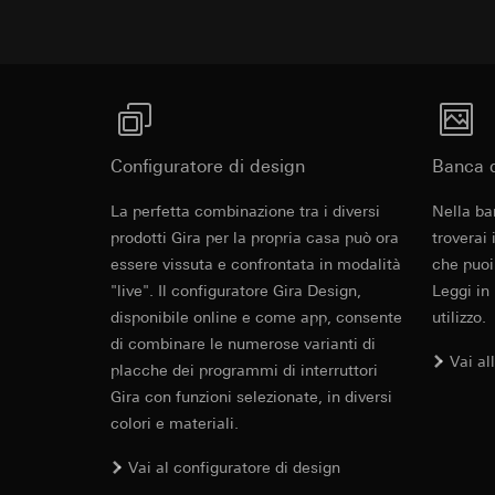
campagne
Base giuridica e int
Destinatari:
Reparti
Categorie di dati pe
Utilizzo del serv
Trasferimento verso
informazioni sull'ap
telecomunicazion
Durata dei cookie:
Base giuridica e int
Trattamento succe
Utilizzo del serv
Destinatari:
telecomunicazion
Reparti interni,
Trattamento succe
Configuratore di design
Banca d
Google Ireland L
Destinatari:
Per informazioni 
Revit File p
Reparti interni,
La perfetta combinazione tra i diversi
Nella ba
https://business.
Pinterest, Inc. (
prodotti Gira per la propria casa può ora
troverai
Trasferimento verso
essere vissuta e confrontata in modalità
che puoi
Trasferimento verso
Paese terzo: US
"live". Il configuratore Gira Design,
Paese terzo: US
Leggi in
Decisione di ade
Decisione di ade
disponibile online e come app, consente
utilizzo.
richiedere in bas
richiedere in bas
di combinare le numerose varianti di
Durata dei cookie:
Vai al
placche dei programmi di interruttori
Durata dei cookie:
Gira con funzioni selezionate, in diversi
Vimeo
LinkedIn Ins
colori e materiali.
Finalità del trattam
Finalità del trattam
IFC File per
Categorie di dati pe
Vai al configuratore di design
di inserzioni pubbli
Sito del cliente 