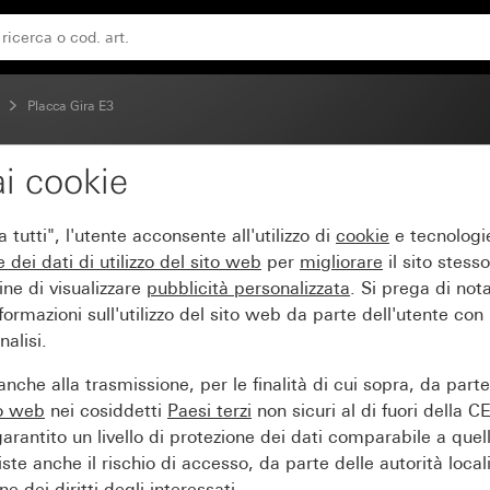
nte antracite
Placca Gira E3
i cookie
touch sabbia con masch
tutti", l'utente acconsente all'utilizzo di
cookie
e tecnologie
e dei
dati di utilizzo del sito web
per
migliorare
il sito stesso
ine di visualizzare
pubblicità personalizzata
. Si prega di no
ormazioni sull'utilizzo del sito web da parte dell'utente con
alisi.
nche alla trasmissione, per le finalità di cui sopra, da part
to web
nei cosiddetti
Paesi terzi
non sicuri al di fuori della C
arantito un livello di protezione dei dati comparabile a quel
iste anche il rischio di accesso, da parte delle autorità locali
e dei diritti degli interessati.