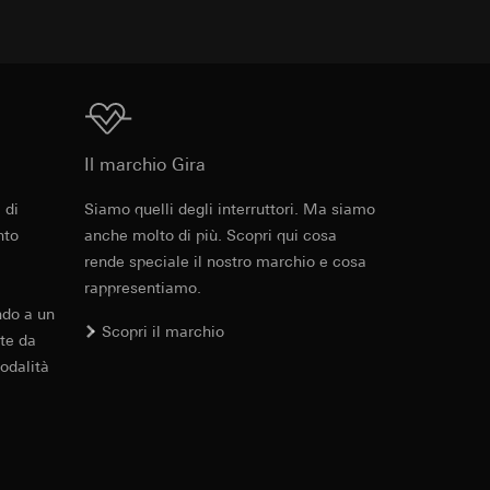
 delle mansioni
e ora della visita,
 delle
 delle
Download
sioni
Il marchio Gira
sioni
 di
Siamo quelli degli interruttori. Ma siamo
Cod. art. 0215427
nto
anche molto di più. Scopri qui cosa
rende speciale il nostro marchio e cosa
RFA
, 348 KB
rappresentiamo.
andard, copia da
andard, copia da
ndo a un
a GDPR
Scopri il marchio
a GDPR
te da
odalità
Download
ioni per l'attivazione
Cod. art. 0215427
 da parte del