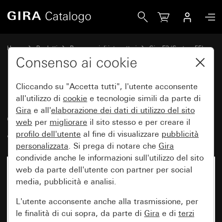
Gira Placca Gira E3 Soft touch grigio con mascherina porta
Home
Prodotti
Programmi di interruttori
Gira E3 (System 55)
Placca Gira E3
Consenso ai cookie
Cliccando su "Accetta tutti", l'utente acconsente
Placca Gira E3 Soft touch grigio
all'utilizzo di
cookie
e tecnologie simili da parte di
Gira
e all'
elaborazione dei
dati di utilizzo del sito
con mascherina portante
web
per
migliorare
il sito stesso e per creare il
antracite
profilo dell'utente
al fine di visualizzare
pubblicità
personalizzata
. Si prega di notare che
Gira
condivide anche le informazioni sull'utilizzo del sito
web da parte dell'utente con partner per social
media, pubblicità e analisi.
L'utente acconsente anche alla trasmissione, per
le finalità di cui sopra, da parte di
Gira
e di
terzi