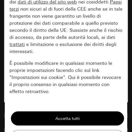
dei
dati di utilizzo del sito web
nei cosiddetti
Paesi
terzi
non sicuri al di fuori della CEE anche se in tale
frangente non viene garantito un livello di
protezione dei dati comparabile a quello previsto
secondo il diritto della UE. Sussiste anche il rischio
di accesso, da parte delle autorità locali, ai dati
trattati
e limitazione o esclusione dei diritti degli
interessati.
È possibile modificare in qualsiasi momento le
proprie impostazioni facendo clic sul link
"Impostazioni sui cookie". Qui è possibile revocare
il proprio consenso in qualsiasi momento con
effetto retroattivo.
Essenziali
Vai alla banca dati multimediale
Tutti i cookie necessari per poter mostrare la
pagina.
Confronta articoli