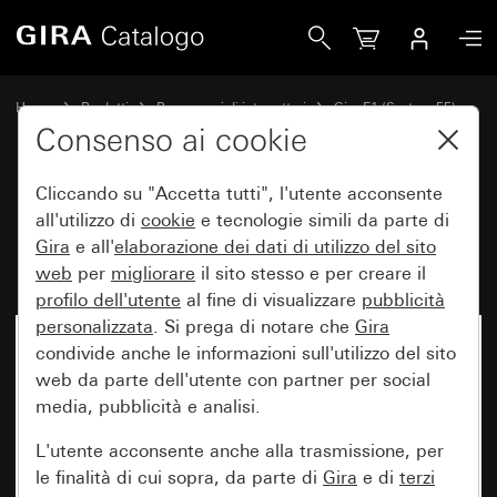
Gira Placca Gira E1 bianco puro brillante
Home
Prodotti
Programmi di interruttori
Gira E1 (System 55)
Placca Gira E1
Consenso ai cookie
Cliccando su "Accetta tutti", l'utente acconsente
Placca Gira E1 bianco puro
all'utilizzo di
cookie
e tecnologie simili da parte di
Gira
e all'
elaborazione dei
dati di utilizzo del sito
brillante
web
per
migliorare
il sito stesso e per creare il
profilo dell'utente
al fine di visualizzare
pubblicità
personalizzata
. Si prega di notare che
Gira
condivide anche le informazioni sull'utilizzo del sito
web da parte dell'utente con partner per social
media, pubblicità e analisi.
L'utente acconsente anche alla trasmissione, per
le finalità di cui sopra, da parte di
Gira
e di
terzi