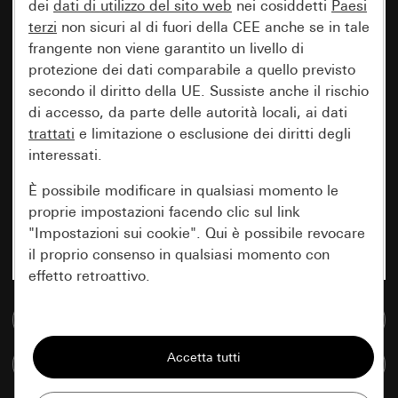
dei
dati di utilizzo del sito web
nei cosiddetti
Paesi
terzi
non sicuri al di fuori della CEE anche se in tale
frangente non viene garantito un livello di
protezione dei dati comparabile a quello previsto
secondo il diritto della UE. Sussiste anche il rischio
di accesso, da parte delle autorità locali, ai dati
trattati
e limitazione o esclusione dei diritti degli
interessati.
È possibile modificare in qualsiasi momento le
proprie impostazioni facendo clic sul link
"Impostazioni sui cookie". Qui è possibile revocare
il proprio consenso in qualsiasi momento con
effetto retroattivo.
Vai alla banca dati multimediale
Essenziali
Tutti i cookie necessari per poter mostrare la
Confronta articoli
pagina.