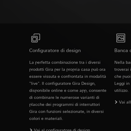
campagne
Base giuridica e int
Destinatari:
Reparti
Categorie di dati pe
Utilizzo del serv
Trasferimento verso
informazioni sull'ap
telecomunicazion
Durata dei cookie:
Base giuridica e int
Trattamento succe
Utilizzo del serv
Destinatari:
telecomunicazion
Reparti interni,
Trattamento succe
Google Ireland L
Destinatari:
Configuratore di design
Banca d
Per informazioni 
Reparti interni,
https://business.
Revit File p
Pinterest, Inc. (
La perfetta combinazione tra i diversi
Nella ba
Trasferimento verso
prodotti Gira per la propria casa può ora
troverai
Trasferimento verso
Paese terzo: US
essere vissuta e confrontata in modalità
che puoi
Paese terzo: US
Decisione di ade
"live". Il configuratore Gira Design,
Leggi in
Decisione di ade
richiedere in bas
richiedere in bas
disponibile online e come app, consente
utilizzo.
Durata dei cookie:
di combinare le numerose varianti di
Durata dei cookie:
Vai al
placche dei programmi di interruttori
Vimeo
LinkedIn Ins
Gira con funzioni selezionate, in diversi
Finalità del trattam
colori e materiali.
Finalità del trattam
Categorie di dati pe
di inserzioni pubbli
Sito del cliente 
Vai al configuratore di design