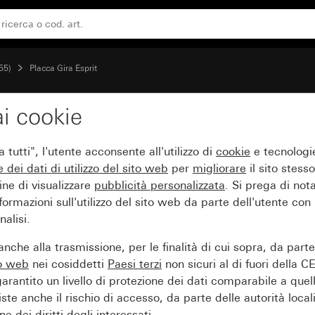
55)
Placca Gira Esprit
i cookie
etro menta
tutti", l'utente acconsente all'utilizzo di
cookie
e tecnologie
e dei
dati di utilizzo del sito web
per
migliorare
il sito stesso
ine di visualizzare
pubblicità personalizzata
. Si prega di no
ormazioni sull'utilizzo del sito web da parte dell'utente con
alisi.
nche alla trasmissione, per le finalità di cui sopra, da part
to web
nei cosiddetti
Paesi terzi
non sicuri al di fuori della C
arantito un livello di protezione dei dati comparabile a quel
iste anche il rischio di accesso, da parte delle autorità locali
e dei diritti degli interessati.