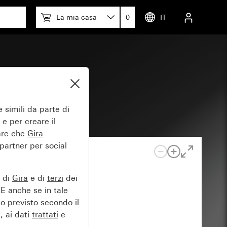
La mia casa
0
IT
 simili da parte di
 e per creare il
tare che
Gira
 partner per social
e di
Gira
e di
terzi
dei
EE anche se in tale
lo previsto secondo il
, ai dati
trattati
e