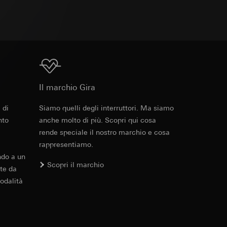
 delle mansioni
e ora della visita,
 delle
 delle
sioni
Download
Il marchio Gira
sioni
 di
Siamo quelli degli interruttori. Ma siamo
Cod. art. 021318
nto
anche molto di più. Scopri qui cosa
rende speciale il nostro marchio e cosa
RFA
, 384 KB
andard, copia da
rappresentiamo.
andard, copia da
a GDPR
a GDPR
ndo a un
Scopri il marchio
te da
odalità
Download
ioni per l'attivazione
 da parte del