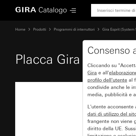
Gira Placca Gira Esprit vetro menta
Home
Prodotti
Programmi di interruttori
Gira Esprit (System 
Consenso a
Placca Gira Esprit v
Cliccando su "Accetta 
Gira
e all'
elaborazion
profilo dell'utente
al f
condivide anche le inf
media, pubblicità e an
L'utente acconsente a
dati di utilizzo del si
frangente non viene g
diritto della UE. Suss
limitazione o esclusion