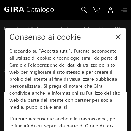
Gira Placca Gira E3 Soft touch grigio scuro con mascherina 
Home
Prodotti
Programmi di interruttori
Gira E3 (System 55)
Placca Gira E3
Consenso ai cookie
Cliccando su "Accetta tutti", l'utente acconsente
Placca Gira E3 Soft touch grigio
all'utilizzo di
cookie
e tecnologie simili da parte di
Gira
e all'
elaborazione dei
dati di utilizzo del sito
scuro con mascherina portante
web
per
migliorare
il sito stesso e per creare il
bianco puro brillante
profilo dell'utente
al fine di visualizzare
pubblicità
personalizzata
. Si prega di notare che
Gira
condivide anche le informazioni sull'utilizzo del sito
web da parte dell'utente con partner per social
media, pubblicità e analisi.
L'utente acconsente anche alla trasmissione, per
le finalità di cui sopra, da parte di
Gira
e di
terzi