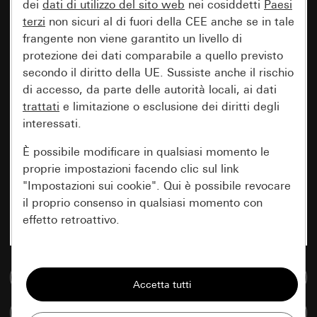
dei
dati di utilizzo del sito web
nei cosiddetti
Paesi
terzi
non sicuri al di fuori della CEE anche se in tale
frangente non viene garantito un livello di
protezione dei dati comparabile a quello previsto
secondo il diritto della UE. Sussiste anche il rischio
di accesso, da parte delle autorità locali, ai dati
trattati
e limitazione o esclusione dei diritti degli
interessati.
È possibile modificare in qualsiasi momento le
proprie impostazioni facendo clic sul link
"Impostazioni sui cookie". Qui è possibile revocare
il proprio consenso in qualsiasi momento con
effetto retroattivo.
Essenziali
Vai alla banca dati multimediale
Tutti i cookie necessari per poter mostrare la
pagina.
Confronta articoli