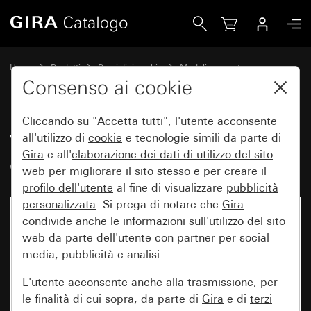
Gira Vecchio - Bilanciere con finestra di controllo e simbolo
Home
Prodotti
Pezzi di ricambio
Moduli e coperture
Comando a interruttore e a pulsante
Consenso ai cookie
Cliccando su "Accetta tutti", l'utente acconsente
Vecchio - Bilanciere con finestra
all'utilizzo di
cookie
e tecnologie simili da parte di
Gira
e all'
elaborazione dei
dati di utilizzo del sito
di controllo e simbolo Presa
web
per
migliorare
il sito stesso e per creare il
profilo dell'utente
al fine di visualizzare
pubblicità
personalizzata
. Si prega di notare che
Gira
condivide anche le informazioni sull'utilizzo del sito
web da parte dell'utente con partner per social
media, pubblicità e analisi.
L'utente acconsente anche alla trasmissione, per
le finalità di cui sopra, da parte di
Gira
e di
terzi