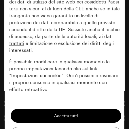
dei
dati di utilizzo del sito web
nei cosiddetti
Paesi
terzi
non sicuri al di fuori della CEE anche se in tale
frangente non viene garantito un livello di
protezione dei dati comparabile a quello previsto
secondo il diritto della UE. Sussiste anche il rischio
di accesso, da parte delle autorità locali, ai dati
trattati
e limitazione o esclusione dei diritti degli
interessati.
È possibile modificare in qualsiasi momento le
proprie impostazioni facendo clic sul link
"Impostazioni sui cookie". Qui è possibile revocare
il proprio consenso in qualsiasi momento con
effetto retroattivo.
Vai alla banca dati multimediale
Essenziali
Tutti i cookie necessari per poter mostrare la
Confronta articoli
pagina.