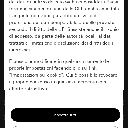
dei
dati di utilizzo del sito web
nei cosiddetti
Paesi
terzi
non sicuri al di fuori della CEE anche se in tale
frangente non viene garantito un livello di
protezione dei dati comparabile a quello previsto
secondo il diritto della UE. Sussiste anche il rischio
di accesso, da parte delle autorità locali, ai dati
trattati
e limitazione o esclusione dei diritti degli
interessati.
È possibile modificare in qualsiasi momento le
proprie impostazioni facendo clic sul link
"Impostazioni sui cookie". Qui è possibile revocare
il proprio consenso in qualsiasi momento con
effetto retroattivo.
Vai alla banca dati multimediale
Essenziali
Tutti i cookie necessari per poter mostrare la
Confronta articoli
pagina.