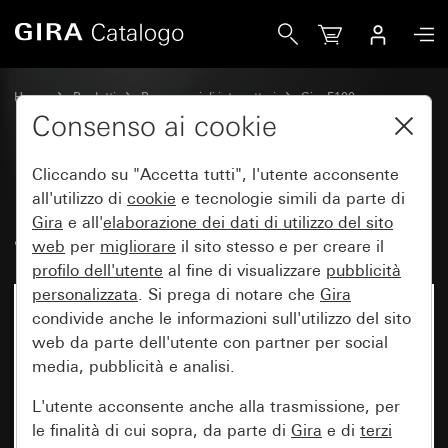
Gira Modulo interruttore di controllo a pulsante 10 AX 250 
Home
Prodotti
Programmi di interruttori
Gira F100
Comando a interruttore e a pulsante con piastra di montaggio
Consenso ai cookie
Cliccando su "Accetta tutti", l'utente acconsente
Modulo interruttore di controllo
all'utilizzo di
cookie
e tecnologie simili da parte di
Gira
e all'
elaborazione dei
dati di utilizzo del sito
a pulsante 10 AX 250 V~
web
per
migliorare
il sito stesso e per creare il
profilo dell'utente
al fine di visualizzare
pubblicità
personalizzata
. Si prega di notare che
Gira
Non più disponibile
condivide anche le informazioni sull'utilizzo del sito
web da parte dell'utente con partner per social
media, pubblicità e analisi.
L'utente acconsente anche alla trasmissione, per
le finalità di cui sopra, da parte di
Gira
e di
terzi