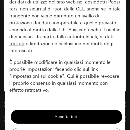
dei
dati di utilizzo del sito web
nei cosiddetti
Paesi
terzi
non sicuri al di fuori della CEE anche se in tale
frangente non viene garantito un livello di
protezione dei dati comparabile a quello previsto
secondo il diritto della UE. Sussiste anche il rischio
di accesso, da parte delle autorità locali, ai dati
trattati
e limitazione o esclusione dei diritti degli
interessati.
È possibile modificare in qualsiasi momento le
proprie impostazioni facendo clic sul link
"Impostazioni sui cookie". Qui è possibile revocare
il proprio consenso in qualsiasi momento con
effetto retroattivo.
Vai alla banca dati multimediale
Essenziali
Tutti i cookie necessari per poter mostrare la
Confronta articoli
pagina.