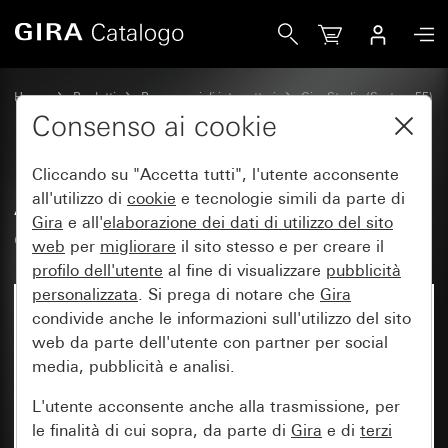
Gira Adattatore per passacavi per canalina 20 x 30 mm
Home
Prodotti
Programmi di interruttori
Gira Studio (System 55)
Sopra intonaco
Consenso ai cookie
Cliccando su "Accetta tutti", l'utente acconsente
Adattatore per passacavi per
all'utilizzo di
cookie
e tecnologie simili da parte di
Gira
e all'
elaborazione dei
dati di utilizzo del sito
canalina 20 x 30 mm
web
per
migliorare
il sito stesso e per creare il
profilo dell'utente
al fine di visualizzare
pubblicità
personalizzata
. Si prega di notare che
Gira
condivide anche le informazioni sull'utilizzo del sito
web da parte dell'utente con partner per social
media, pubblicità e analisi.
L'utente acconsente anche alla trasmissione, per
le finalità di cui sopra, da parte di
Gira
e di
terzi