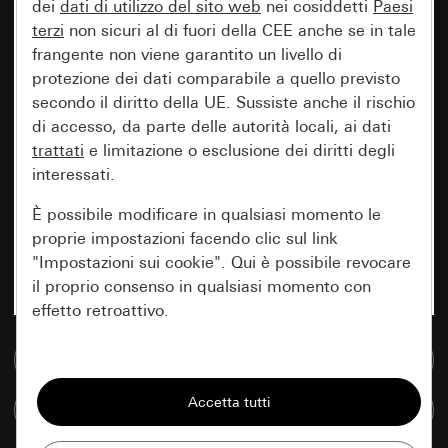
dei
dati di utilizzo del sito web
nei cosiddetti
Paesi
terzi
non sicuri al di fuori della CEE anche se in tale
frangente non viene garantito un livello di
protezione dei dati comparabile a quello previsto
secondo il diritto della UE. Sussiste anche il rischio
di accesso, da parte delle autorità locali, ai dati
trattati
e limitazione o esclusione dei diritti degli
interessati.
È possibile modificare in qualsiasi momento le
proprie impostazioni facendo clic sul link
"Impostazioni sui cookie". Qui è possibile revocare
il proprio consenso in qualsiasi momento con
effetto retroattivo.
Vai alla banca dati multimediale
Essenziali
Tutti i cookie necessari per poter mostrare la
Confronta articoli
pagina.