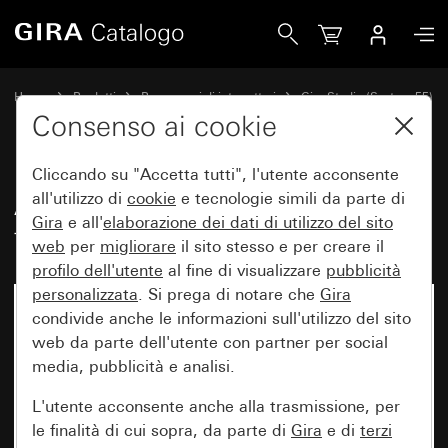
Gira Adattatore per passacavi per tubo Ø 20 mm
Home
Prodotti
Programmi di interruttori
Gira Studio (System 55)
Sopra intonaco
Consenso ai cookie
Cliccando su "Accetta tutti", l'utente acconsente
Adattatore per passacavi per
all'utilizzo di
cookie
e tecnologie simili da parte di
Gira
e all'
elaborazione dei
dati di utilizzo del sito
tubo Ø 20 mm
web
per
migliorare
il sito stesso e per creare il
profilo dell'utente
al fine di visualizzare
pubblicità
personalizzata
. Si prega di notare che
Gira
condivide anche le informazioni sull'utilizzo del sito
web da parte dell'utente con partner per social
media, pubblicità e analisi.
L'utente acconsente anche alla trasmissione, per
le finalità di cui sopra, da parte di
Gira
e di
terzi