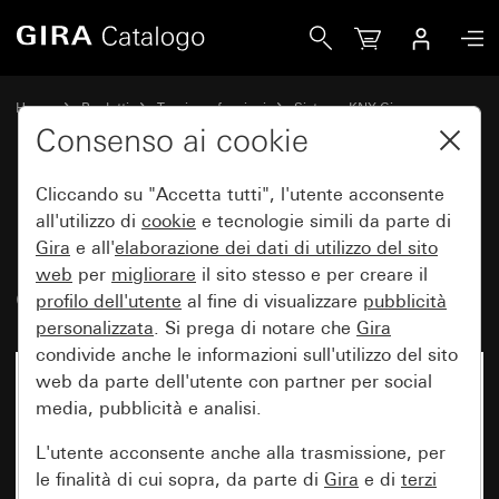
Gira Pulsante con bilanciere, 2 moduli simboli freccia per
Home
Prodotti
Tecnica e funzioni
Sistema KNX Gira
Dispositivi di comando Gira per KNX
Consenso ai cookie
Cliccando su "Accetta tutti", l'utente acconsente
Pulsante con bilanciere, 2
all'utilizzo di
cookie
e tecnologie simili da parte di
Gira
e all'
elaborazione dei
dati di utilizzo del sito
moduli simboli freccia per Gira
web
per
migliorare
il sito stesso e per creare il
One e KNX System 55
profilo dell'utente
al fine di visualizzare
pubblicità
personalizzata
. Si prega di notare che
Gira
condivide anche le informazioni sull'utilizzo del sito
web da parte dell'utente con partner per social
media, pubblicità e analisi.
L'utente acconsente anche alla trasmissione, per
le finalità di cui sopra, da parte di
Gira
e di
terzi