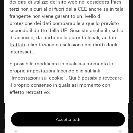
dei
dati di utilizzo del sito web
nei cosiddetti
Paesi
terzi
non sicuri al di fuori della CEE anche se in tale
frangente non viene garantito un livello di
protezione dei dati comparabile a quello previsto
secondo il diritto della UE. Sussiste anche il rischio
di accesso, da parte delle autorità locali, ai dati
trattati
e limitazione o esclusione dei diritti degli
interessati.
È possibile modificare in qualsiasi momento le
proprie impostazioni facendo clic sul link
"Impostazioni sui cookie". Qui è possibile revocare
il proprio consenso in qualsiasi momento con
effetto retroattivo.
Essenziali
Vai alla banca dati multimediale
Tutti i cookie necessari per poter mostrare la
pagina.
Confronta articoli