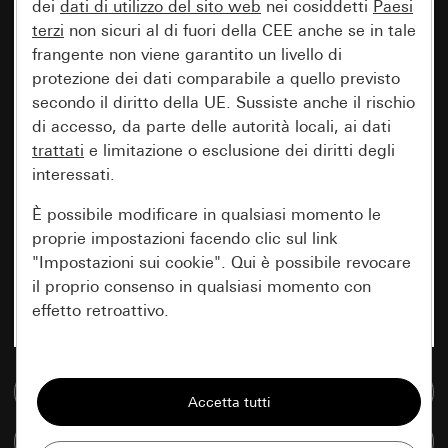
dei
dati di utilizzo del sito web
nei cosiddetti
Paesi
terzi
non sicuri al di fuori della CEE anche se in tale
frangente non viene garantito un livello di
protezione dei dati comparabile a quello previsto
secondo il diritto della UE. Sussiste anche il rischio
di accesso, da parte delle autorità locali, ai dati
trattati
e limitazione o esclusione dei diritti degli
interessati.
È possibile modificare in qualsiasi momento le
proprie impostazioni facendo clic sul link
"Impostazioni sui cookie". Qui è possibile revocare
il proprio consenso in qualsiasi momento con
effetto retroattivo.
Essenziali
Vai alla banca dati multimediale
Tutti i cookie necessari per poter mostrare la
pagina.
Confronta articoli