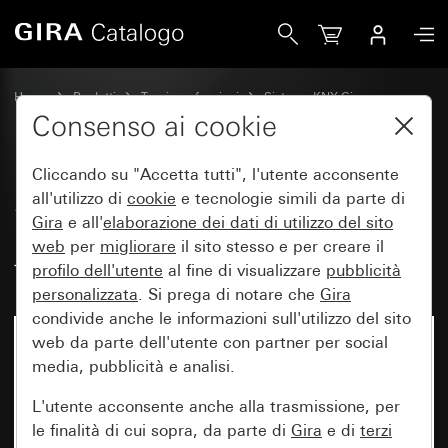
Gira Set di bilancieri 4 moduli personalizzabile per sensore t
Home
Prodotti
Tecnica e funzioni
Sistema KNX Gira
Dispositivi di comando Gira per KNX
Consenso ai cookie
Cliccando su "Accetta tutti", l'utente acconsente
Set di bilancieri 4 moduli
all'utilizzo di
cookie
e tecnologie simili da parte di
Gira
e all'
elaborazione dei
dati di utilizzo del sito
personalizzabile per sensore
web
per
migliorare
il sito stesso e per creare il
tattile 4.95
profilo dell'utente
al fine di visualizzare
pubblicità
personalizzata
. Si prega di notare che
Gira
condivide anche le informazioni sull'utilizzo del sito
web da parte dell'utente con partner per social
media, pubblicità e analisi.
L'utente acconsente anche alla trasmissione, per
le finalità di cui sopra, da parte di
Gira
e di
terzi