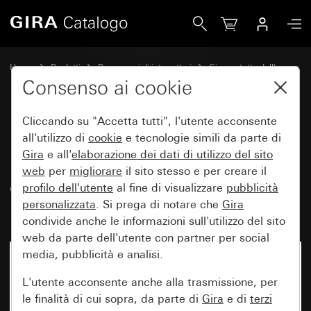
Gira Presa SCHUKO 16 A 250 V~ con maggiore protezione cont
Home
Prodotti
Programmi di interruttori
Gira protetto dall'acqua
Protezione dall'acqua da incasso IP44 Gira TX_44
Consenso ai cookie
Cliccando su "Accetta tutti", l'utente acconsente
Presa SCHUKO 16 A 250 V~ con
all'utilizzo di
cookie
e tecnologie simili da parte di
Gira
e all'
elaborazione dei
dati di utilizzo del sito
maggiore protezione contro i
web
per
migliorare
il sito stesso e per creare il
contatti accidentali (Safety Plus)
profilo dell'utente
al fine di visualizzare
pubblicità
(IP20) TX_44
personalizzata
. Si prega di notare che
Gira
condivide anche le informazioni sull'utilizzo del sito
web da parte dell'utente con partner per social
media, pubblicità e analisi.
L'utente acconsente anche alla trasmissione, per
le finalità di cui sopra, da parte di
Gira
e di
terzi