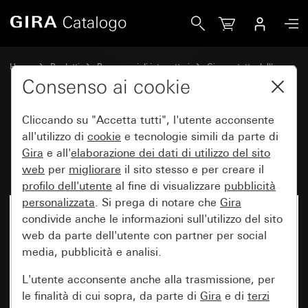
Gira Presa SCHUKO 16 A 250 V~ (IP20) TX_44
Home
Prodotti
Programmi di interruttori
Gira protetto dall'acqua
Protezione dall'acqua da incasso IP44 Gira TX_44
Consenso ai cookie
Cliccando su "Accetta tutti", l'utente acconsente
Presa SCHUKO 16 A 250 V~
all'utilizzo di
cookie
e tecnologie simili da parte di
Gira
e all'
elaborazione dei
dati di utilizzo del sito
(IP20) TX_44
web
per
migliorare
il sito stesso e per creare il
profilo dell'utente
al fine di visualizzare
pubblicità
personalizzata
. Si prega di notare che
Gira
condivide anche le informazioni sull'utilizzo del sito
web da parte dell'utente con partner per social
media, pubblicità e analisi.
L'utente acconsente anche alla trasmissione, per
le finalità di cui sopra, da parte di
Gira
e di
terzi