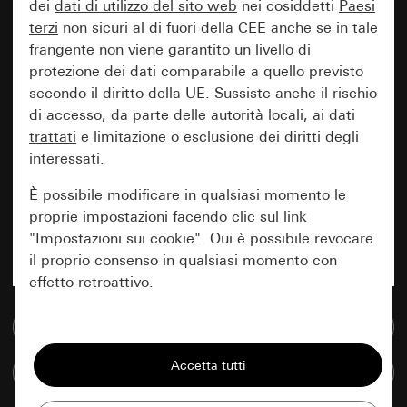
dei
dati di utilizzo del sito web
nei cosiddetti
Paesi
terzi
non sicuri al di fuori della CEE anche se in tale
frangente non viene garantito un livello di
protezione dei dati comparabile a quello previsto
secondo il diritto della UE. Sussiste anche il rischio
di accesso, da parte delle autorità locali, ai dati
trattati
e limitazione o esclusione dei diritti degli
interessati.
È possibile modificare in qualsiasi momento le
proprie impostazioni facendo clic sul link
"Impostazioni sui cookie". Qui è possibile revocare
il proprio consenso in qualsiasi momento con
effetto retroattivo.
Vai alla banca dati multimediale
Essenziali
Tutti i cookie necessari per poter mostrare la
Confronta articoli
pagina.