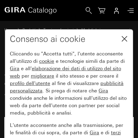
Gira Modulo interruttore di controllo a pulsante 10 AX 250
Home
Prodotti
Tecnica e funzioni
Moduli da incasso, accessori
Interruttore a pulsante
Consenso ai cookie
Cliccando su "Accetta tutti", l'utente acconsente
Modulo interruttore di controllo
all'utilizzo di
cookie
e tecnologie simili da parte di
Gira
e all'
elaborazione dei
dati di utilizzo del sito
a pulsante 10 AX 250 V~ con
web
per
migliorare
il sito stesso e per creare il
elemento di illuminazione a LED
profilo dell'utente
al fine di visualizzare
pubblicità
arancio 230 V~ doppio
personalizzata
. Si prega di notare che
Gira
condivide anche le informazioni sull'utilizzo del sito
interruttore
web da parte dell'utente con partner per social
media, pubblicità e analisi.
L'utente acconsente anche alla trasmissione, per
le finalità di cui sopra, da parte di
Gira
e di
terzi