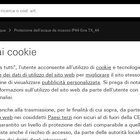
cqua
Protezione dall'acqua da incasso IP44 Gira TX_44
i cookie
tutti", l'utente acconsente all'utilizzo di
cookie
e tecnologie
e dei
dati di utilizzo del sito web
per
migliorare
il sito stesso
ine di visualizzare
pubblicità personalizzata
. Si prega di no
ormazioni sull'utilizzo del sito web da parte dell'utente con
alisi.
nche alla trasmissione, per le finalità di cui sopra, da part
to web
nei cosiddetti
Paesi terzi
non sicuri al di fuori della C
arantito un livello di protezione dei dati comparabile a quel
iste anche il rischio di accesso, da parte delle autorità locali
e dei diritti degli interessati.