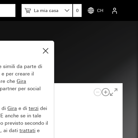
La mia casa
0
CH
 simili da parte di
 e per creare il
tare che
Gira
 partner per social
e di
Gira
e di
terzi
dei
EE anche se in tale
lo previsto secondo il
, ai dati
trattati
e