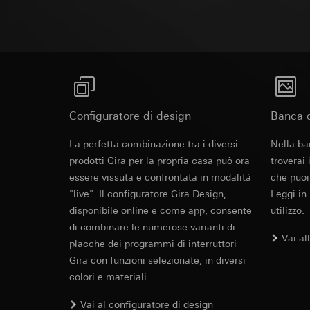
campagne
Base giuridica e int
Destinatari:
Reparti
Categorie di dati pe
Utilizzo del serv
Trasferimento verso
informazioni sull'ap
telecomunicazion
Durata dei cookie:
Base giuridica e int
Trattamento succe
Utilizzo del serv
Destinatari:
telecomunicazion
Reparti interni,
Trattamento succe
Google Ireland L
Destinatari:
Configuratore di design
Banca d
Per informazioni 
Reparti interni,
https://business.
La perfetta combinazione tra i diversi
Nella ba
Pinterest, Inc. (
Trasferimento verso
prodotti Gira per la propria casa può ora
troverai
Trasferimento verso
Paese terzo: US
essere vissuta e confrontata in modalità
che puoi
Paese terzo: US
Decisione di ade
"live". Il configuratore Gira Design,
Leggi in
Decisione di ade
richiedere in bas
disponibile online e come app, consente
utilizzo.
richiedere in bas
Durata dei cookie:
di combinare le numerose varianti di
Durata dei cookie:
Vai al
placche dei programmi di interruttori
Vimeo
Gira con funzioni selezionate, in diversi
LinkedIn Ins
Finalità del trattam
colori e materiali.
Finalità del trattam
Categorie di dati pe
di inserzioni pubbli
Vai al configuratore di design
Sito del cliente 