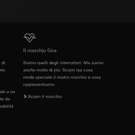
 delle mansioni
e ora della visita,
 delle
 delle
Download
sioni
Il marchio Gira
sioni
 di
Siamo quelli degli interruttori. Ma siamo
nto
anche molto di più. Scopri qui cosa
rende speciale il nostro marchio e cosa
andard, copia da
rappresentiamo.
andard, copia da
a GDPR
ndo a un
a GDPR
Scopri il marchio
te da
odalità
ioni per l'attivazione
 da parte del