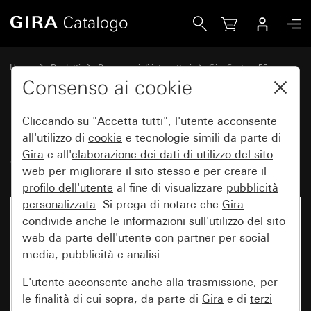
Gira Bilanciere 2 moduli con simboli freccia
Home
Prodotti
Programmi di interruttori
Gira System 55
Comando a interruttore e a pulsante
Consenso ai cookie
Cliccando su "Accetta tutti", l'utente acconsente
Bilanciere 2 moduli con simboli
all'utilizzo di
cookie
e tecnologie simili da parte di
Gira
e all'
elaborazione dei
dati di utilizzo del sito
freccia
web
per
migliorare
il sito stesso e per creare il
profilo dell'utente
al fine di visualizzare
pubblicità
personalizzata
. Si prega di notare che
Gira
condivide anche le informazioni sull'utilizzo del sito
web da parte dell'utente con partner per social
media, pubblicità e analisi.
L'utente acconsente anche alla trasmissione, per
le finalità di cui sopra, da parte di
Gira
e di
terzi