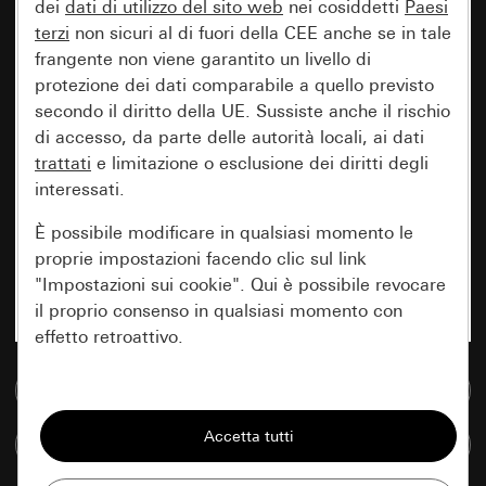
dei
dati di utilizzo del sito web
nei cosiddetti
Paesi
terzi
non sicuri al di fuori della CEE anche se in tale
frangente non viene garantito un livello di
protezione dei dati comparabile a quello previsto
secondo il diritto della UE. Sussiste anche il rischio
di accesso, da parte delle autorità locali, ai dati
trattati
e limitazione o esclusione dei diritti degli
interessati.
È possibile modificare in qualsiasi momento le
proprie impostazioni facendo clic sul link
"Impostazioni sui cookie". Qui è possibile revocare
il proprio consenso in qualsiasi momento con
effetto retroattivo.
Vai alla banca dati multimediale
Essenziali
Tutti i cookie necessari per poter mostrare la
Confronta articoli
pagina.