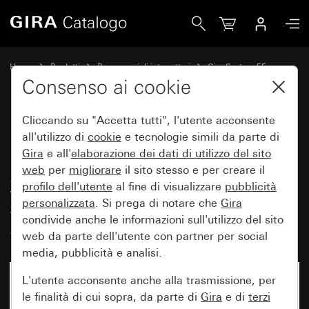
Gira Presa per rasoio elettrico (DIN EN 61558 2-5) 115 - 2
Home
Prodotti
Programmi di interruttori
Gira System 55
Prese
Consenso ai cookie
Cliccando su "Accetta tutti", l'utente acconsente
Presa per rasoio elettrico
all'utilizzo di
cookie
e tecnologie simili da parte di
Gira
e all'
elaborazione dei
dati di utilizzo del sito
(DIN EN 61558 2-5) 115 -
web
per
migliorare
il sito stesso e per creare il
230 V~ per placca 2 moduli
profilo dell'utente
al fine di visualizzare
pubblicità
senza costola centrale
personalizzata
. Si prega di notare che
Gira
condivide anche le informazioni sull'utilizzo del sito
System 55
web da parte dell'utente con partner per social
media, pubblicità e analisi.
L'utente acconsente anche alla trasmissione, per
le finalità di cui sopra, da parte di
Gira
e di
terzi