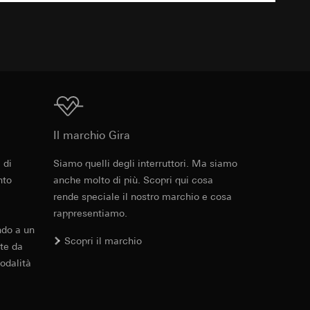
TXT
 delle mansioni
e ora della visita,
 delle
 delle
sioni
Download
sioni
Il marchio Gira
 di
Siamo quelli degli interruttori. Ma siamo
nto
anche molto di più. Scopri qui cosa
andard, copia da
rende speciale il nostro marchio e cosa
andard, copia da
a GDPR
a GDPR
rappresentiamo.
ndo a un
Scopri il marchio
te da
odalità
ioni per l'attivazione
 da parte del