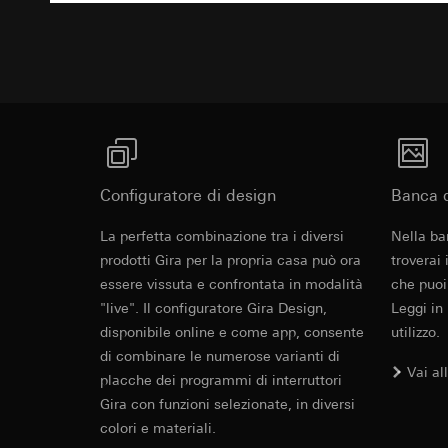
campagne
Base giuridica e int
Destinatari:
Reparti
Categorie di dati pe
Utilizzo del serv
Trasferimento verso
informazioni sull'ap
telecomunicazion
Durata dei cookie:
Base giuridica e int
Trattamento succe
Utilizzo del serv
Destinatari:
telecomunicazion
Reparti interni,
Trattamento succe
Google Ireland L
Destinatari:
Per informazioni 
Reparti interni,
Configuratore di design
https://business.
Banca d
Pinterest, Inc. (
Trasferimento verso
La perfetta combinazione tra i diversi
Nella ba
Trasferimento verso
Paese terzo: US
prodotti Gira per la propria casa può ora
troverai
Paese terzo: US
Decisione di ade
essere vissuta e confrontata in modalità
che puoi
Decisione di ade
richiedere in bas
richiedere in bas
"live". Il configuratore Gira Design,
Leggi in
Durata dei cookie:
disponibile online e come app, consente
utilizzo.
Durata dei cookie:
di combinare le numerose varianti di
Vimeo
Vai al
placche dei programmi di interruttori
LinkedIn Ins
Finalità del trattam
Gira con funzioni selezionate, in diversi
Finalità del trattam
Categorie di dati pe
colori e materiali.
di inserzioni pubbli
Sito del cliente 