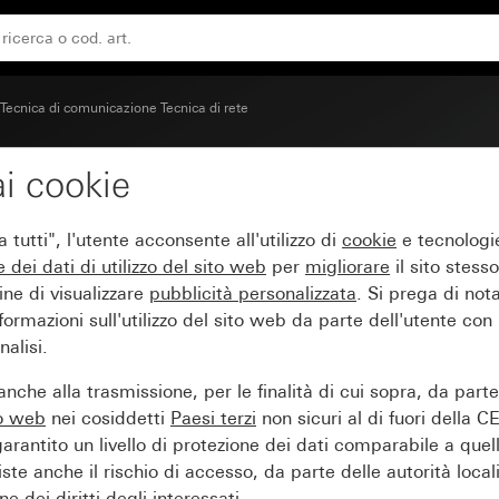
 2 canali con uscita inclinata di 30° e campo per targhetta
Tecnica di comunicazione Tecnica di rete
i cookie
ersale per copertura jac
tutti", l'utente acconsente all'utilizzo di
cookie
e tecnologie
di 30° e campo per targ
e dei
dati di utilizzo del sito web
per
migliorare
il sito stesso
ine di visualizzare
pubblicità personalizzata
. Si prega di no
ormazioni sull'utilizzo del sito web da parte dell'utente con
alisi.
nche alla trasmissione, per le finalità di cui sopra, da part
to web
nei cosiddetti
Paesi terzi
non sicuri al di fuori della C
arantito un livello di protezione dei dati comparabile a quel
iste anche il rischio di accesso, da parte delle autorità locali
e dei diritti degli interessati.