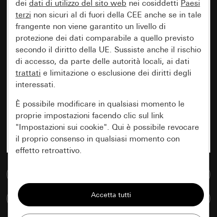
dei
dati di utilizzo del sito web
nei cosiddetti
Paesi
terzi
non sicuri al di fuori della CEE anche se in tale
frangente non viene garantito un livello di
protezione dei dati comparabile a quello previsto
secondo il diritto della UE. Sussiste anche il rischio
di accesso, da parte delle autorità locali, ai dati
trattati
e limitazione o esclusione dei diritti degli
interessati.
È possibile modificare in qualsiasi momento le
proprie impostazioni facendo clic sul link
"Impostazioni sui cookie". Qui è possibile revocare
il proprio consenso in qualsiasi momento con
effetto retroattivo.
Vai alla banca dati multimediale
Essenziali
Tutti i cookie necessari per poter mostrare la
Confronta articoli
pagina.