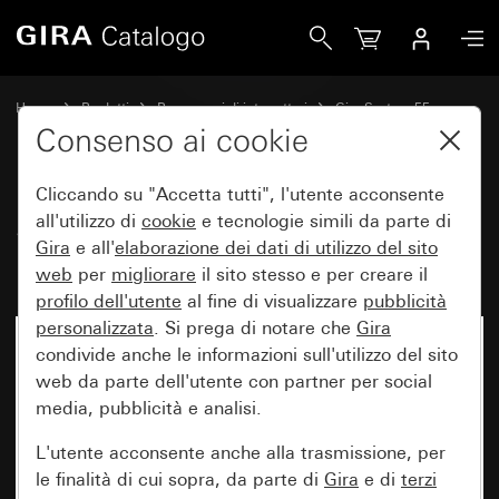
Gira Set di bilancieri 5 moduli Plus (2+3) scrivibili System 5
Home
Prodotti
Programmi di interruttori
Gira System 55
Set di bilancieri per sistemi bus
Consenso ai cookie
Cliccando su "Accetta tutti", l'utente acconsente
Set di bilancieri 5 moduli Plus
all'utilizzo di
cookie
e tecnologie simili da parte di
Gira
e all'
elaborazione dei
dati di utilizzo del sito
(2+3) scrivibili System 55
web
per
migliorare
il sito stesso e per creare il
profilo dell'utente
al fine di visualizzare
pubblicità
personalizzata
. Si prega di notare che
Gira
condivide anche le informazioni sull'utilizzo del sito
web da parte dell'utente con partner per social
media, pubblicità e analisi.
L'utente acconsente anche alla trasmissione, per
le finalità di cui sopra, da parte di
Gira
e di
terzi