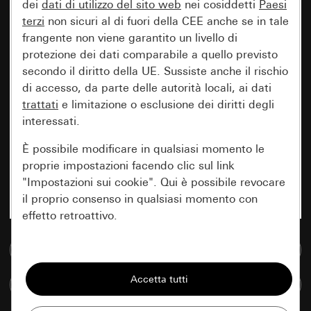
dei
dati di utilizzo del sito web
nei cosiddetti
Paesi
terzi
non sicuri al di fuori della CEE anche se in tale
frangente non viene garantito un livello di
protezione dei dati comparabile a quello previsto
secondo il diritto della UE. Sussiste anche il rischio
di accesso, da parte delle autorità locali, ai dati
trattati
e limitazione o esclusione dei diritti degli
interessati.
È possibile modificare in qualsiasi momento le
proprie impostazioni facendo clic sul link
"Impostazioni sui cookie". Qui è possibile revocare
il proprio consenso in qualsiasi momento con
effetto retroattivo.
Vai alla banca dati multimediale
Essenziali
Tutti i cookie necessari per poter mostrare la
Confronta articoli
pagina.