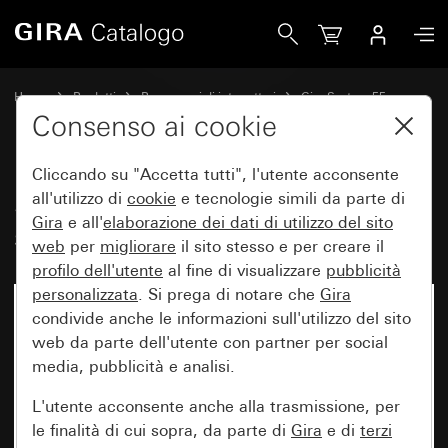
Gira Set di bilancieri 2 moduli (1+1) scrivibili System 55
Home
Prodotti
Programmi di interruttori
Gira System 55
Set di bilancieri per sistemi bus
Consenso ai cookie
Cliccando su "Accetta tutti", l'utente acconsente
Set di bilancieri 2 moduli (1+1)
all'utilizzo di
cookie
e tecnologie simili da parte di
Gira
e all'
elaborazione dei
dati di utilizzo del sito
scrivibili System 55
web
per
migliorare
il sito stesso e per creare il
profilo dell'utente
al fine di visualizzare
pubblicità
personalizzata
. Si prega di notare che
Gira
condivide anche le informazioni sull'utilizzo del sito
web da parte dell'utente con partner per social
media, pubblicità e analisi.
L'utente acconsente anche alla trasmissione, per
le finalità di cui sopra, da parte di
Gira
e di
terzi