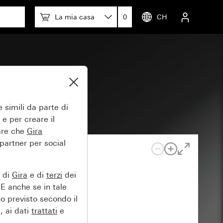
La mia casa
0
CH
 simili da parte di
 e per creare il
tare che
Gira
 partner per social
e di
Gira
e di
terzi
dei
EE anche se in tale
lo previsto secondo il
, ai dati
trattati
e