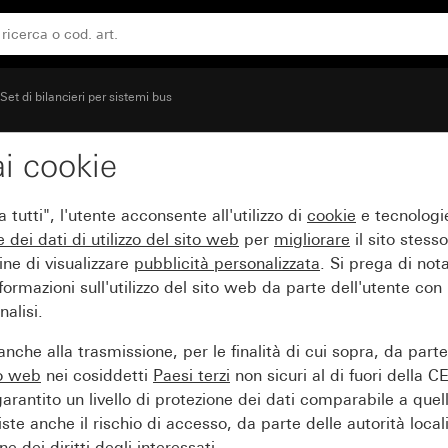
Set di bilancieri per sistemi bus
i cookie
oduli Plus System 55
tutti", l'utente acconsente all'utilizzo di
cookie
e tecnologie
e dei
dati di utilizzo del sito web
per
migliorare
il sito stesso
ine di visualizzare
pubblicità personalizzata
. Si prega di no
ormazioni sull'utilizzo del sito web da parte dell'utente con
alisi.
nche alla trasmissione, per le finalità di cui sopra, da part
to web
nei cosiddetti
Paesi terzi
non sicuri al di fuori della C
arantito un livello di protezione dei dati comparabile a quel
iste anche il rischio di accesso, da parte delle autorità locali
e dei diritti degli interessati.