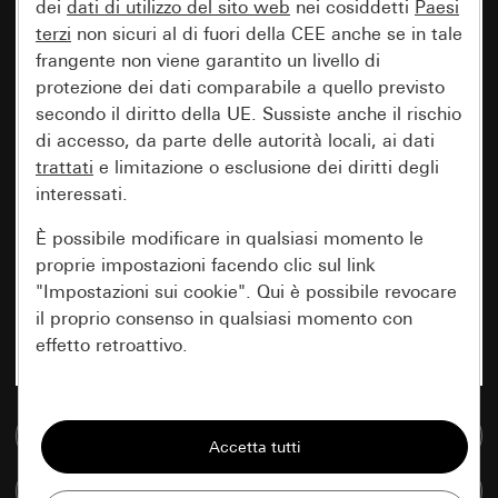
dei
dati di utilizzo del sito web
nei cosiddetti
Paesi
terzi
non sicuri al di fuori della CEE anche se in tale
frangente non viene garantito un livello di
protezione dei dati comparabile a quello previsto
secondo il diritto della UE. Sussiste anche il rischio
di accesso, da parte delle autorità locali, ai dati
trattati
e limitazione o esclusione dei diritti degli
interessati.
È possibile modificare in qualsiasi momento le
proprie impostazioni facendo clic sul link
"Impostazioni sui cookie". Qui è possibile revocare
il proprio consenso in qualsiasi momento con
effetto retroattivo.
Essenziali
Vai alla banca dati multimediale
Tutti i cookie necessari per poter mostrare la
pagina.
Confronta articoli