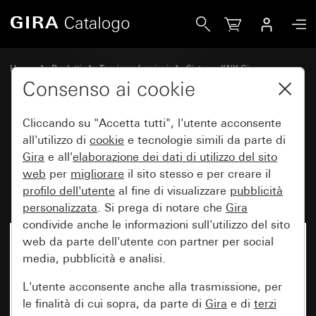
Gira Regolatore continuo con interfaccia pulsanti 4 canali
Home
Prodotti
Tecnica e funzioni
Sistema KNX Gira
Dispositivi di comando Gira per KNX
Consenso ai cookie
Cliccando su "Accetta tutti", l'utente acconsente
Regolatore continuo con
all'utilizzo di
cookie
e tecnologie simili da parte di
Gira
e all'
elaborazione dei
dati di utilizzo del sito
interfaccia pulsanti 4 canali per
web
per
migliorare
il sito stesso e per creare il
KNX System 55
profilo dell'utente
al fine di visualizzare
pubblicità
personalizzata
. Si prega di notare che
Gira
condivide anche le informazioni sull'utilizzo del sito
web da parte dell'utente con partner per social
media, pubblicità e analisi.
L'utente acconsente anche alla trasmissione, per
le finalità di cui sopra, da parte di
Gira
e di
terzi