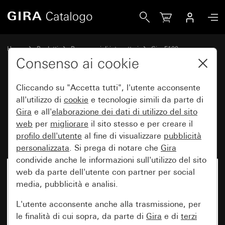
Gira Pannello del rilevatore di movimento 2,20 m Standar
Home
Prodotti
Programmi di interruttori
Gira F100
Controllo luci
Consenso ai cookie
Cliccando su "Accetta tutti", l'utente acconsente
Pannello del rilevatore di
all'utilizzo di
cookie
e tecnologie simili da parte di
Gira
e all'
elaborazione dei
dati di utilizzo del sito
movimento 2,20 m Standard per
web
per
migliorare
il sito stesso e per creare il
KNX System 70
profilo dell'utente
al fine di visualizzare
pubblicità
personalizzata
. Si prega di notare che
Gira
condivide anche le informazioni sull'utilizzo del sito
web da parte dell'utente con partner per social
media, pubblicità e analisi.
L'utente acconsente anche alla trasmissione, per
le finalità di cui sopra, da parte di
Gira
e di
terzi