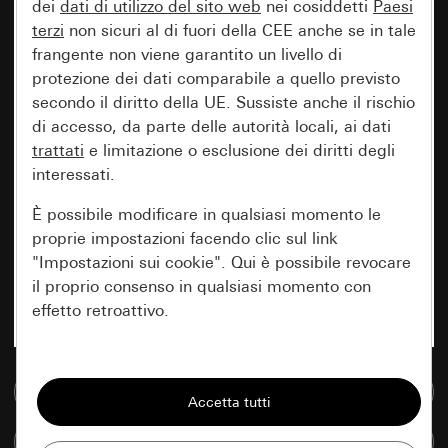
dei
dati di utilizzo del sito web
nei cosiddetti
Paesi
terzi
non sicuri al di fuori della CEE anche se in tale
frangente non viene garantito un livello di
protezione dei dati comparabile a quello previsto
secondo il diritto della UE. Sussiste anche il rischio
di accesso, da parte delle autorità locali, ai dati
trattati
e limitazione o esclusione dei diritti degli
interessati.
È possibile modificare in qualsiasi momento le
proprie impostazioni facendo clic sul link
"Impostazioni sui cookie". Qui è possibile revocare
il proprio consenso in qualsiasi momento con
effetto retroattivo.
Essenziali
Vai alla banca dati multimediale
Tutti i cookie necessari per poter mostrare la
pagina.
Confronta articoli