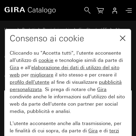
Gira Costola centrale per placca 2 moduli senza costola ce
Home
Prodotti
Pezzi di ricambio
Gira Standard 55
Altro
Consenso ai cookie
Cliccando su "Accetta tutti", l'utente acconsente
Costola centrale per placca 2
all'utilizzo di
cookie
e tecnologie simili da parte di
moduli senza costola centrale
Gira
e all'
elaborazione dei
dati di utilizzo del sito
Gira Standard 55
web
per
migliorare
il sito stesso e per creare il
profilo dell'utente
al fine di visualizzare
pubblicità
personalizzata
. Si prega di notare che
Gira
condivide anche le informazioni sull'utilizzo del sito
web da parte dell'utente con partner per social
media, pubblicità e analisi.
L'utente acconsente anche alla trasmissione, per
le finalità di cui sopra, da parte di
Gira
e di
terzi