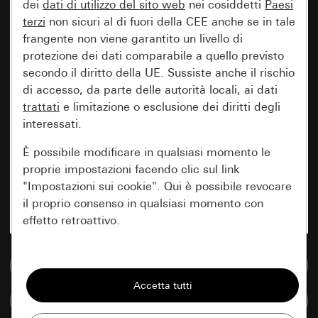
dei
dati di utilizzo del sito web
nei cosiddetti
Paesi
terzi
non sicuri al di fuori della CEE anche se in tale
frangente non viene garantito un livello di
protezione dei dati comparabile a quello previsto
secondo il diritto della UE. Sussiste anche il rischio
di accesso, da parte delle autorità locali, ai dati
trattati
e limitazione o esclusione dei diritti degli
interessati.
È possibile modificare in qualsiasi momento le
proprie impostazioni facendo clic sul link
"Impostazioni sui cookie". Qui è possibile revocare
il proprio consenso in qualsiasi momento con
effetto retroattivo.
Essenziali
Vai alla banca dati multimediale
Tutti i cookie necessari per poter mostrare la
Confronta articoli
pagina.