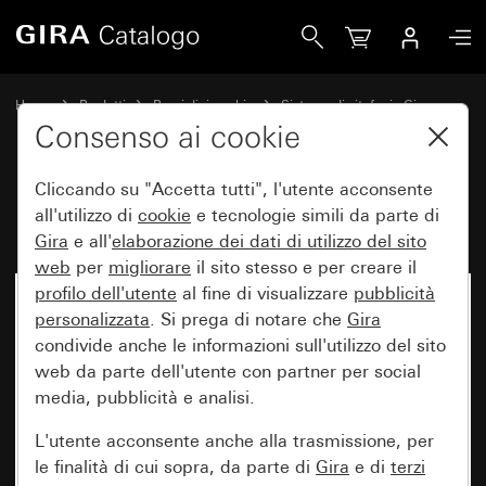
Gira Elemento terminale dati
Home
Prodotti
Pezzi di ricambio
Sistema di citofonia Gira
Accessori Video
Consenso ai cookie
Cliccando su "Accetta tutti", l'utente acconsente
Elemento terminale dati
all'utilizzo di
cookie
e tecnologie simili da parte di
Gira
e all'
elaborazione dei
dati di utilizzo del sito
web
per
migliorare
il sito stesso e per creare il
profilo dell'utente
al fine di visualizzare
pubblicità
personalizzata
. Si prega di notare che
Gira
condivide anche le informazioni sull'utilizzo del sito
web da parte dell'utente con partner per social
media, pubblicità e analisi.
L'utente acconsente anche alla trasmissione, per
le finalità di cui sopra, da parte di
Gira
e di
terzi