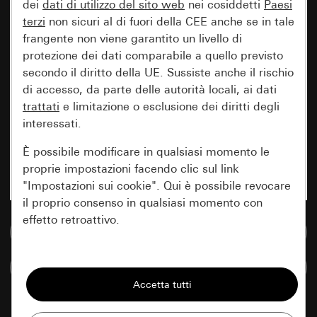
dei
dati di utilizzo del sito web
nei cosiddetti
Paesi
terzi
non sicuri al di fuori della CEE anche se in tale
frangente non viene garantito un livello di
protezione dei dati comparabile a quello previsto
secondo il diritto della UE. Sussiste anche il rischio
di accesso, da parte delle autorità locali, ai dati
trattati
e limitazione o esclusione dei diritti degli
interessati.
È possibile modificare in qualsiasi momento le
proprie impostazioni facendo clic sul link
"Impostazioni sui cookie". Qui è possibile revocare
il proprio consenso in qualsiasi momento con
effetto retroattivo.
Vai alla banca dati multimediale
Essenziali
Confronta articoli
Tutti i cookie necessari per poter mostrare la
pagina.