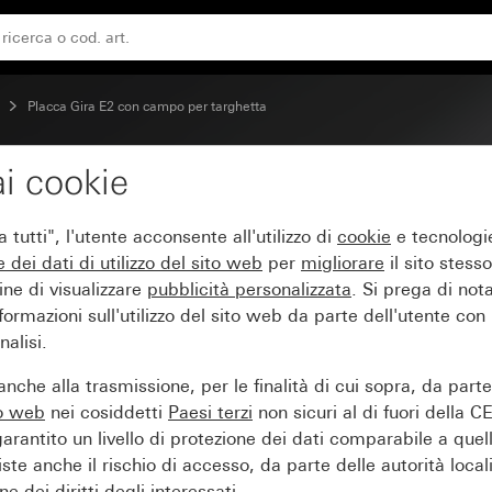
verniciato)
Placca Gira E2 con campo per targhetta
i cookie
ampo per targhetta grigi
tutti", l'utente acconsente all'utilizzo di
cookie
e tecnologie
e dei
dati di utilizzo del sito web
per
migliorare
il sito stesso
ine di visualizzare
pubblicità personalizzata
. Si prega di no
ormazioni sull'utilizzo del sito web da parte dell'utente con
alisi.
nche alla trasmissione, per le finalità di cui sopra, da part
to web
nei cosiddetti
Paesi terzi
non sicuri al di fuori della C
arantito un livello di protezione dei dati comparabile a quel
iste anche il rischio di accesso, da parte delle autorità locali
e dei diritti degli interessati.