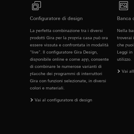
Categorie di dati pe
visitatore, movi
Base giuridica e int
Sito del cliente
Utilizzo del serv
visitatore, movim
Configuratore di design
Banca d
telecomunicazion
indirizzo Intern
Cover frame
Trattamento succe
La perfetta combinazione tra i diversi
Nella ba
Base giuridica e int
prodotti Gira per la propria casa può ora
troverai
Destinatari:
Utilizzo del serv
essere vissuta e confrontata in modalità
che puoi
Reparti interni,
telecomunicazion
Cleaning and care
"live". Il configuratore Gira Design,
LinkedIn Irelan
Leggi in
Trattamento succe
disponibile online e come app, consente
utilizzo.
Trasferimento verso
Destinatari:
Vimeo,
di combinare le numerose varianti di
quanto riguarda la t
Trasferimento verso
Vai al
rispettiva Informati
placche dei programmi di interruttori
Paese terzo: US
Durata dei cookie:
Gira con funzioni selezionate, in diversi
Decisione di ade
colori e materiali.
richiedere in bas
Google Ads (
Durata dei cookie:
Vai al configuratore di design
Finalità del trattam
campagne. Google Ads
Hotjar
social media, risult
Finalità del trattam
pubblicitarie.
selezionate. Questo
Categorie di dati pe
cliccano, quanto sc