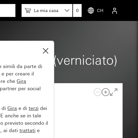
La mia casa
0
CH
o opaco (verniciato)
 simili da parte di
 e per creare il
tare che
Gira
 partner per social
e di
Gira
e di
terzi
dei
EE anche se in tale
lo previsto secondo il
, ai dati
trattati
e