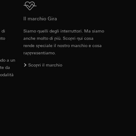
errer e timestamp
Download
to web da parte del
 delle
web in questione,
Il marchio Gira
 di
Siamo quelli degli interruttori. Ma siamo
PDF
, 600.29 KB
nto
anche molto di più. Scopri qui cosa
 delle
rende speciale il nostro marchio e cosa
sioni
rappresentiamo.
ndo a un
aesi terzi. Per
Scopri il marchio
te da
imanda qui alla
odalità
Download
andard, copia da
a GDPR
sultati delle
web, piattaforme di
 delle campagne
mica delle pagine
 Vediamo dove
e ora della visita,